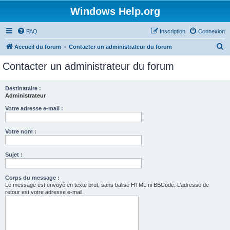
Windows Help.org
FAQ
Inscription
Connexion
R
Accueil du forum
Contacter un administrateur du forum
e
Contacter un administrateur du forum
c
h
Destinataire :
Administrateur
e
r
Votre adresse e-mail :
c
Votre nom :
h
e
Sujet :
r
Corps du message :
Le message est envoyé en texte brut, sans balise HTML ni BBCode. L’adresse de
retour est votre adresse e-mail.