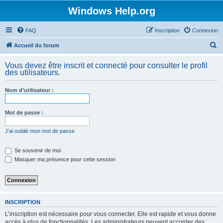
Windows Help.org
FAQ
Inscription
Connexion
R
Accueil du forum
e
Vous devez être inscrit et connecté pour consulter le profil
c
des utilisateurs.
h
Nom d’utilisateur :
e
r
Mot de passe :
c
h
J’ai oublié mon mot de passe
e
Se souvenir de moi
r
Masquer ma présence pour cette session
INSCRIPTION
L’inscription est nécessaire pour vous connecter. Elle est rapide et vous donne
accès à plus de fonctionnalités. Les administrateurs peuvent accorder des