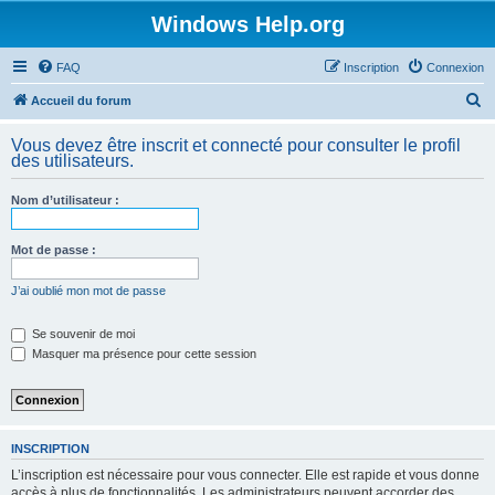
Windows Help.org
FAQ
Inscription
Connexion
R
Accueil du forum
e
Vous devez être inscrit et connecté pour consulter le profil
c
des utilisateurs.
h
Nom d’utilisateur :
e
r
Mot de passe :
c
h
J’ai oublié mon mot de passe
e
Se souvenir de moi
r
Masquer ma présence pour cette session
INSCRIPTION
L’inscription est nécessaire pour vous connecter. Elle est rapide et vous donne
accès à plus de fonctionnalités. Les administrateurs peuvent accorder des