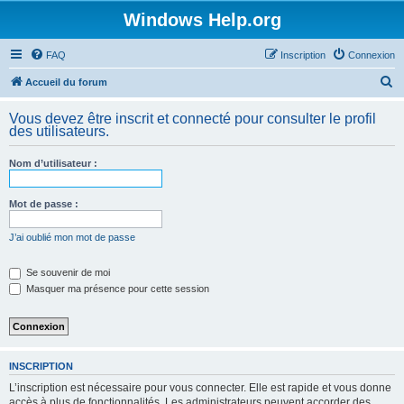
Windows Help.org
FAQ
Inscription
Connexion
R
Accueil du forum
e
Vous devez être inscrit et connecté pour consulter le profil
c
des utilisateurs.
h
Nom d’utilisateur :
e
r
Mot de passe :
c
h
J’ai oublié mon mot de passe
e
Se souvenir de moi
r
Masquer ma présence pour cette session
INSCRIPTION
L’inscription est nécessaire pour vous connecter. Elle est rapide et vous donne
accès à plus de fonctionnalités. Les administrateurs peuvent accorder des