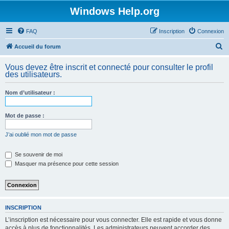
Windows Help.org
FAQ
Inscription
Connexion
R
Accueil du forum
e
Vous devez être inscrit et connecté pour consulter le profil
c
des utilisateurs.
h
Nom d’utilisateur :
e
r
Mot de passe :
c
h
J’ai oublié mon mot de passe
e
Se souvenir de moi
r
Masquer ma présence pour cette session
INSCRIPTION
L’inscription est nécessaire pour vous connecter. Elle est rapide et vous donne
accès à plus de fonctionnalités. Les administrateurs peuvent accorder des