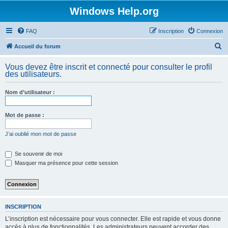
Windows Help.org
FAQ
Inscription
Connexion
R
Accueil du forum
e
Vous devez être inscrit et connecté pour consulter le profil
c
des utilisateurs.
h
Nom d’utilisateur :
e
r
Mot de passe :
c
h
J’ai oublié mon mot de passe
e
Se souvenir de moi
r
Masquer ma présence pour cette session
INSCRIPTION
L’inscription est nécessaire pour vous connecter. Elle est rapide et vous donne
accès à plus de fonctionnalités. Les administrateurs peuvent accorder des