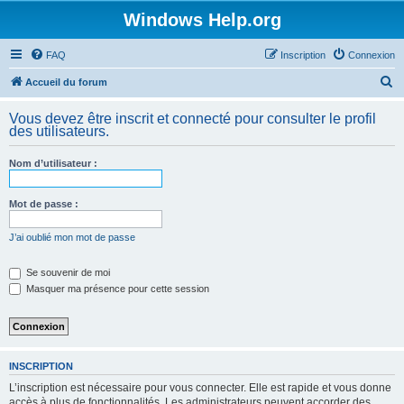
Windows Help.org
FAQ
Inscription
Connexion
R
Accueil du forum
e
Vous devez être inscrit et connecté pour consulter le profil
c
des utilisateurs.
h
Nom d’utilisateur :
e
r
Mot de passe :
c
h
J’ai oublié mon mot de passe
e
Se souvenir de moi
r
Masquer ma présence pour cette session
INSCRIPTION
L’inscription est nécessaire pour vous connecter. Elle est rapide et vous donne
accès à plus de fonctionnalités. Les administrateurs peuvent accorder des