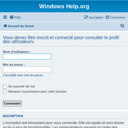
Windows Help.org
FAQ
Inscription
Connexion
R
Accueil du forum
e
Vous devez être inscrit et connecté pour consulter le profil
c
des utilisateurs.
h
Nom d’utilisateur :
e
r
Mot de passe :
c
h
J’ai oublié mon mot de passe
e
Se souvenir de moi
r
Masquer ma présence pour cette session
INSCRIPTION
L’inscription est nécessaire pour vous connecter. Elle est rapide et vous donne
accès à plus de fonctionnalités. Les administrateurs peuvent accorder des