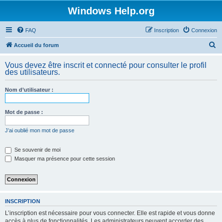
Windows Help.org
FAQ
Inscription
Connexion
R
Accueil du forum
e
Vous devez être inscrit et connecté pour consulter le profil
c
des utilisateurs.
h
Nom d’utilisateur :
e
r
Mot de passe :
c
h
J’ai oublié mon mot de passe
e
Se souvenir de moi
r
Masquer ma présence pour cette session
INSCRIPTION
L’inscription est nécessaire pour vous connecter. Elle est rapide et vous donne
accès à plus de fonctionnalités. Les administrateurs peuvent accorder des