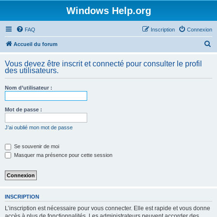
Windows Help.org
FAQ
Inscription
Connexion
R
Accueil du forum
e
Vous devez être inscrit et connecté pour consulter le profil
c
des utilisateurs.
h
Nom d’utilisateur :
e
r
Mot de passe :
c
h
J’ai oublié mon mot de passe
e
Se souvenir de moi
r
Masquer ma présence pour cette session
INSCRIPTION
L’inscription est nécessaire pour vous connecter. Elle est rapide et vous donne
accès à plus de fonctionnalités. Les administrateurs peuvent accorder des