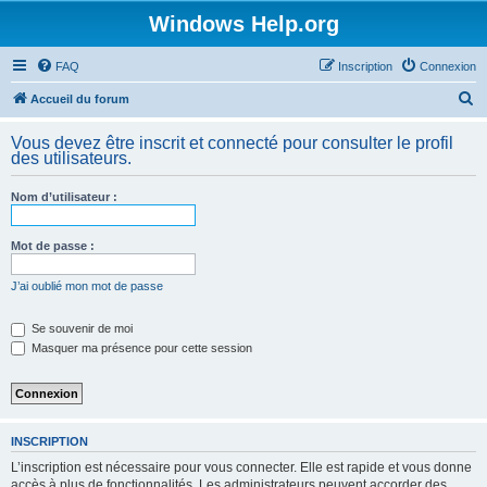
Windows Help.org
FAQ
Inscription
Connexion
R
Accueil du forum
e
Vous devez être inscrit et connecté pour consulter le profil
c
des utilisateurs.
h
Nom d’utilisateur :
e
r
Mot de passe :
c
h
J’ai oublié mon mot de passe
e
Se souvenir de moi
r
Masquer ma présence pour cette session
INSCRIPTION
L’inscription est nécessaire pour vous connecter. Elle est rapide et vous donne
accès à plus de fonctionnalités. Les administrateurs peuvent accorder des