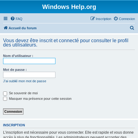
Windows Help.org
FAQ
Inscription
Connexion
R
Accueil du forum
e
Vous devez être inscrit et connecté pour consulter le profil
c
des utilisateurs.
h
Nom d’utilisateur :
e
r
Mot de passe :
c
h
J’ai oublié mon mot de passe
e
Se souvenir de moi
r
Masquer ma présence pour cette session
INSCRIPTION
L’inscription est nécessaire pour vous connecter. Elle est rapide et vous donne
accès à plus de fonctionnalités. Les administrateurs peuvent accorder des