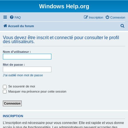
Windows Help.org
FAQ
Inscription
Connexion
R
Accueil du forum
e
Vous devez être inscrit et connecté pour consulter le profil
c
des utilisateurs.
h
Nom d’utilisateur :
e
r
Mot de passe :
c
h
J’ai oublié mon mot de passe
e
Se souvenir de moi
r
Masquer ma présence pour cette session
INSCRIPTION
L’inscription est nécessaire pour vous connecter. Elle est rapide et vous donne
accès à plus de fonctionnalités. Les administrateurs peuvent accorder des