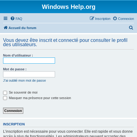
Windows Help.org
FAQ
Inscription
Connexion
R
Accueil du forum
e
Vous devez être inscrit et connecté pour consulter le profil
c
des utilisateurs.
h
Nom d’utilisateur :
e
r
Mot de passe :
c
h
J’ai oublié mon mot de passe
e
Se souvenir de moi
r
Masquer ma présence pour cette session
INSCRIPTION
L’inscription est nécessaire pour vous connecter. Elle est rapide et vous donne
accès à plus de fonctionnalités. Les administrateurs peuvent accorder des