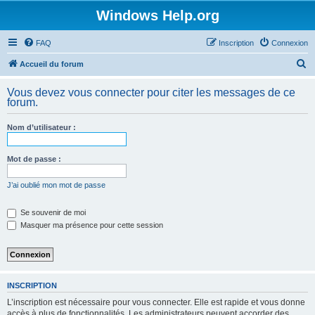
Windows Help.org
FAQ
Inscription
Connexion
R
Accueil du forum
e
Vous devez vous connecter pour citer les messages de ce
c
forum.
h
Nom d’utilisateur :
e
r
Mot de passe :
c
h
J’ai oublié mon mot de passe
e
Se souvenir de moi
r
Masquer ma présence pour cette session
INSCRIPTION
L’inscription est nécessaire pour vous connecter. Elle est rapide et vous donne
accès à plus de fonctionnalités. Les administrateurs peuvent accorder des