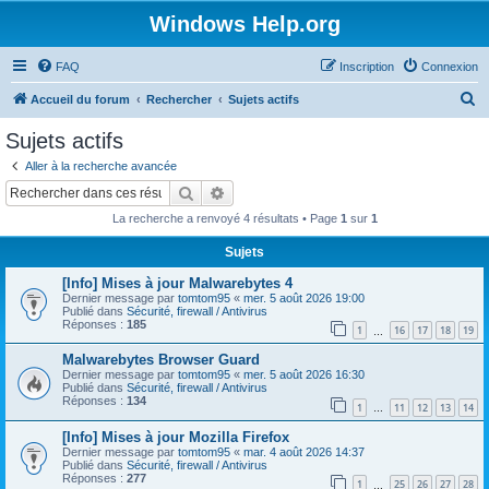
Windows Help.org
FAQ
Inscription
Connexion
R
Accueil du forum
Rechercher
Sujets actifs
e
Sujets actifs
c
Aller à la recherche avancée
h
Rechercher
Recherche avancée
e
La recherche a renvoyé 4 résultats • Page
1
sur
1
r
Sujets
c
[Info] Mises à jour Malwarebytes 4
h
Dernier message par
tomtom95
«
mer. 5 août 2026 19:00
e
Publié dans
Sécurité, firewall / Antivirus
Réponses :
185
1
16
17
18
19
…
r
Malwarebytes Browser Guard
Dernier message par
tomtom95
«
mer. 5 août 2026 16:30
Publié dans
Sécurité, firewall / Antivirus
Réponses :
134
1
11
12
13
14
…
[Info] Mises à jour Mozilla Firefox
Dernier message par
tomtom95
«
mar. 4 août 2026 14:37
Publié dans
Sécurité, firewall / Antivirus
Réponses :
277
1
25
26
27
28
…