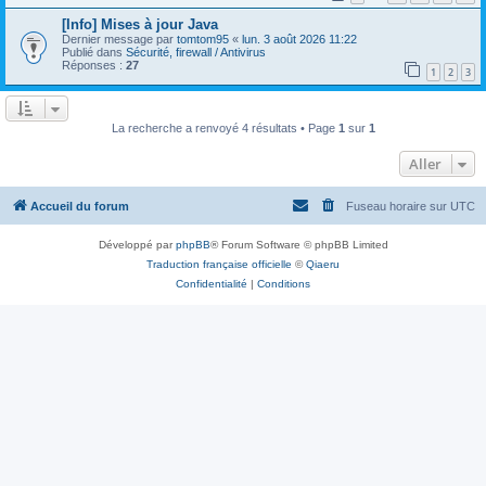
[Info] Mises à jour Java
Dernier message par
tomtom95
«
lun. 3 août 2026 11:22
Publié dans
Sécurité, firewall / Antivirus
Réponses :
27
1
2
3
La recherche a renvoyé 4 résultats • Page
1
sur
1
Aller
Accueil du forum
Fuseau horaire sur
UTC
Développé par
phpBB
® Forum Software © phpBB Limited
Traduction française officielle
©
Qiaeru
Confidentialité
|
Conditions