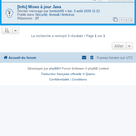
[Info] Mises à jour Java
Dernier message par
tomtom95
«
lun. 3 août 2026 11:22
Publié dans
Sécurité, firewall / Antivirus
Réponses :
27
1
2
3
La recherche a renvoyé 4 résultats • Page
1
sur
1
Aller
Accueil du forum
Fuseau horaire sur
UTC
Développé par
phpBB
® Forum Software © phpBB Limited
Traduction française officielle
©
Qiaeru
Confidentialité
|
Conditions