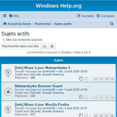
Windows Help.org
FAQ
Inscription
Connexion
R
Accueil du forum
Rechercher
Sujets actifs
e
Sujets actifs
c
Aller à la recherche avancée
h
Rechercher
Recherche avancée
e
La recherche a renvoyé 4 résultats • Page
1
sur
1
r
Sujets
c
[Info] Mises à jour Malwarebytes 4
h
Dernier message par
tomtom95
«
mer. 5 août 2026 19:00
e
Publié dans
Sécurité, firewall / Antivirus
Réponses :
185
1
16
17
18
19
…
r
Malwarebytes Browser Guard
Dernier message par
tomtom95
«
mer. 5 août 2026 16:30
Publié dans
Sécurité, firewall / Antivirus
Réponses :
134
1
11
12
13
14
…
[Info] Mises à jour Mozilla Firefox
Dernier message par
tomtom95
«
mar. 4 août 2026 14:37
Publié dans
Sécurité, firewall / Antivirus
Réponses :
277
1
25
26
27
28
…