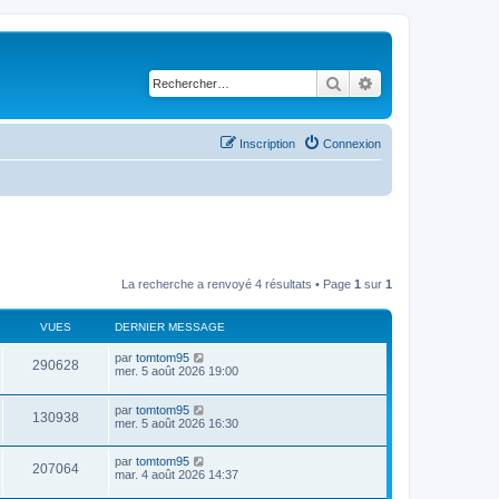
Rechercher
Recherche avancé
Inscription
Connexion
La recherche a renvoyé 4 résultats • Page
1
sur
1
VUES
DERNIER MESSAGE
D
par
tomtom95
V
290628
e
mer. 5 août 2026 19:00
r
u
n
D
par
tomtom95
i
V
130938
e
e
mer. 5 août 2026 16:30
e
r
r
u
n
s
m
D
par
tomtom95
i
e
V
207064
e
e
mar. 4 août 2026 14:37
e
s
r
r
s
u