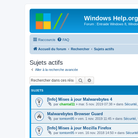
Windows Help.org
Forum : Entraide Windows 8, Windows
Raccourcis
FAQ
Accueil du forum
Rechercher
Sujets actifs
Sujets actifs
Aller à la recherche avancée
Rechercher
Recherche avancée
SUJETS
[Info] Mises à jour Malwarebytes 4
par
chantal11
»
mar. 5 nov. 2019 07:38
» dans
Sécurité, 
Malwarebytes Browser Guard
par
tomtom95
»
ven. 1 nov. 2019 11:45
» dans
Sécurité, 
[Info] Mises à jour Mozilla Firefox
par
tomtom95
»
ven. 16 nov. 2018 14:50
» dans
Sécurité,