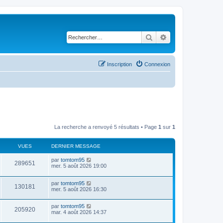
Rechercher
Recherche avancé
Inscription
Connexion
La recherche a renvoyé 5 résultats • Page
1
sur
1
VUES
DERNIER MESSAGE
D
par
tomtom95
V
289651
e
mer. 5 août 2026 19:00
r
u
n
D
par
tomtom95
i
V
130181
e
e
mer. 5 août 2026 16:30
e
r
r
u
n
s
m
D
par
tomtom95
i
e
V
205920
e
e
mar. 4 août 2026 14:37
e
s
r
r
s
u