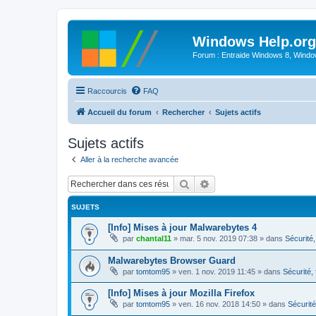
Windows Help.org
Forum : Entraide Windows 8, Windows
Raccourcis
FAQ
Accueil du forum
Rechercher
Sujets actifs
Sujets actifs
Aller à la recherche avancée
Rechercher
Recherche avancée
SUJETS
[Info] Mises à jour Malwarebytes 4
par
chantal11
»
mar. 5 nov. 2019 07:38
» dans
Sécurité, 
Malwarebytes Browser Guard
par
tomtom95
»
ven. 1 nov. 2019 11:45
» dans
Sécurité, 
[Info] Mises à jour Mozilla Firefox
par
tomtom95
»
ven. 16 nov. 2018 14:50
» dans
Sécurité,