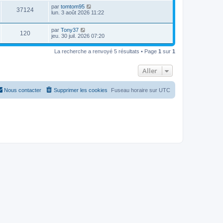
n
s
m
a
D
par
tomtom95
i
e
g
V
37124
e
e
lun. 3 août 2026 11:22
e
s
e
r
r
s
u
n
s
m
a
D
par
Tony37
i
e
g
V
120
e
e
jeu. 30 juil. 2026 07:20
e
s
e
r
r
s
u
n
s
m
a
La recherche a renvoyé 5 résultats • Page
1
sur
1
i
e
g
e
e
s
e
r
s
Aller
s
m
a
e
g
s
e
s
Nous contacter
Supprimer les cookies
Fuseau horaire sur
UTC
a
g
e