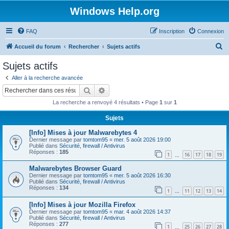
Windows Help.org
FAQ
Inscription
Connexion
R
Accueil du forum
Rechercher
Sujets actifs
e
Sujets actifs
c
Aller à la recherche avancée
h
Rechercher
Recherche avancée
e
La recherche a renvoyé 4 résultats • Page
1
sur
1
r
Sujets
c
[Info] Mises à jour Malwarebytes 4
h
Dernier message par
tomtom95
«
mer. 5 août 2026 19:00
e
Publié dans
Sécurité, firewall / Antivirus
Réponses :
185
1
16
17
18
19
…
r
Malwarebytes Browser Guard
Dernier message par
tomtom95
«
mer. 5 août 2026 16:30
Publié dans
Sécurité, firewall / Antivirus
Réponses :
134
1
11
12
13
14
…
[Info] Mises à jour Mozilla Firefox
Dernier message par
tomtom95
«
mar. 4 août 2026 14:37
Publié dans
Sécurité, firewall / Antivirus
Réponses :
277
1
25
26
27
28
…