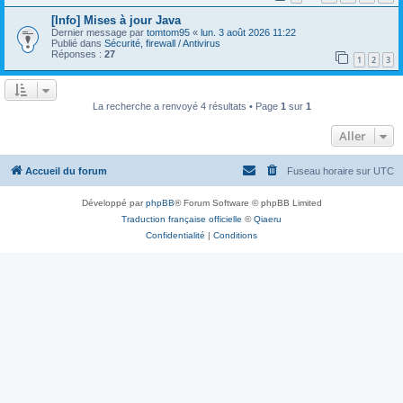
[Info] Mises à jour Java
Dernier message par
tomtom95
«
lun. 3 août 2026 11:22
Publié dans
Sécurité, firewall / Antivirus
Réponses :
27
1
2
3
La recherche a renvoyé 4 résultats • Page
1
sur
1
Aller
Accueil du forum
Fuseau horaire sur
UTC
Développé par
phpBB
® Forum Software © phpBB Limited
Traduction française officielle
©
Qiaeru
Confidentialité
|
Conditions