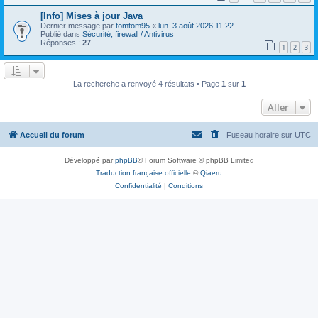
[Info] Mises à jour Java
Dernier message par
tomtom95
«
lun. 3 août 2026 11:22
Publié dans
Sécurité, firewall / Antivirus
Réponses :
27
1
2
3
La recherche a renvoyé 4 résultats • Page
1
sur
1
Aller
Accueil du forum
Fuseau horaire sur
UTC
Développé par
phpBB
® Forum Software © phpBB Limited
Traduction française officielle
©
Qiaeru
Confidentialité
|
Conditions