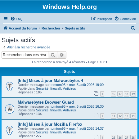
Windows Help.org
FAQ
Inscription
Connexion
R
Accueil du forum
Rechercher
Sujets actifs
e
Sujets actifs
c
Aller à la recherche avancée
h
Rechercher
Recherche avancée
e
La recherche a renvoyé 4 résultats • Page
1
sur
1
r
Sujets
c
[Info] Mises à jour Malwarebytes 4
h
Dernier message par
tomtom95
«
mer. 5 août 2026 19:00
e
Publié dans
Sécurité, firewall / Antivirus
Réponses :
185
1
16
17
18
19
…
r
Malwarebytes Browser Guard
Dernier message par
tomtom95
«
mer. 5 août 2026 16:30
Publié dans
Sécurité, firewall / Antivirus
Réponses :
134
1
11
12
13
14
…
[Info] Mises à jour Mozilla Firefox
Dernier message par
tomtom95
«
mar. 4 août 2026 14:37
Publié dans
Sécurité, firewall / Antivirus
Réponses :
277
1
25
26
27
28
…