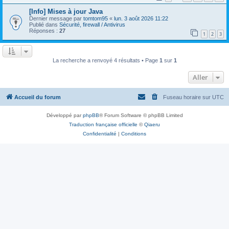
[Info] Mises à jour Java
Dernier message par
tomtom95
«
lun. 3 août 2026 11:22
Publié dans
Sécurité, firewall / Antivirus
Réponses :
27
1
2
3
La recherche a renvoyé 4 résultats • Page
1
sur
1
Aller
Accueil du forum
Fuseau horaire sur
UTC
Développé par
phpBB
® Forum Software © phpBB Limited
Traduction française officielle
©
Qiaeru
Confidentialité
|
Conditions