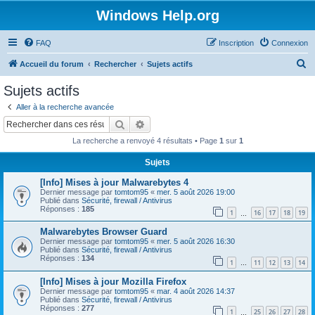
Windows Help.org
FAQ
Inscription
Connexion
R
Accueil du forum
Rechercher
Sujets actifs
e
Sujets actifs
c
Aller à la recherche avancée
h
Rechercher
Recherche avancée
e
La recherche a renvoyé 4 résultats • Page
1
sur
1
r
Sujets
c
[Info] Mises à jour Malwarebytes 4
h
Dernier message par
tomtom95
«
mer. 5 août 2026 19:00
e
Publié dans
Sécurité, firewall / Antivirus
Réponses :
185
1
16
17
18
19
…
r
Malwarebytes Browser Guard
Dernier message par
tomtom95
«
mer. 5 août 2026 16:30
Publié dans
Sécurité, firewall / Antivirus
Réponses :
134
1
11
12
13
14
…
[Info] Mises à jour Mozilla Firefox
Dernier message par
tomtom95
«
mar. 4 août 2026 14:37
Publié dans
Sécurité, firewall / Antivirus
Réponses :
277
1
25
26
27
28
…