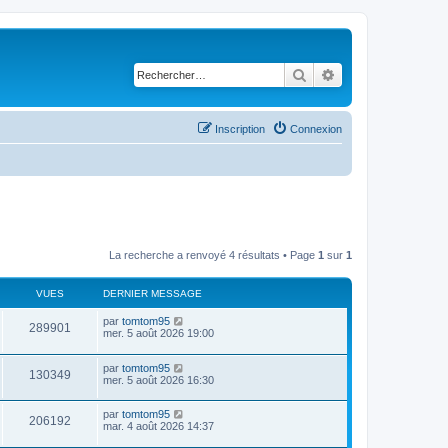
Rechercher
Recherche avancé
Inscription
Connexion
La recherche a renvoyé 4 résultats • Page
1
sur
1
VUES
DERNIER MESSAGE
D
par
tomtom95
V
289901
e
mer. 5 août 2026 19:00
r
u
n
D
par
tomtom95
i
V
130349
e
e
mer. 5 août 2026 16:30
e
r
r
u
n
s
m
D
par
tomtom95
i
e
V
206192
e
e
mar. 4 août 2026 14:37
e
s
r
r
s
u