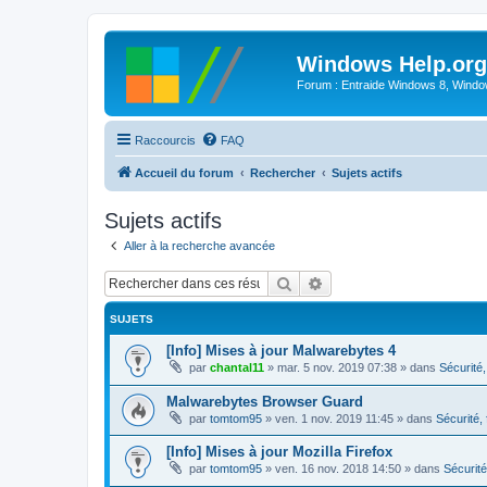
Windows Help.org
Forum : Entraide Windows 8, Windows
Raccourcis
FAQ
Accueil du forum
Rechercher
Sujets actifs
Sujets actifs
Aller à la recherche avancée
Rechercher
Recherche avancée
SUJETS
[Info] Mises à jour Malwarebytes 4
par
chantal11
»
mar. 5 nov. 2019 07:38
» dans
Sécurité, 
Malwarebytes Browser Guard
par
tomtom95
»
ven. 1 nov. 2019 11:45
» dans
Sécurité, 
[Info] Mises à jour Mozilla Firefox
par
tomtom95
»
ven. 16 nov. 2018 14:50
» dans
Sécurité,