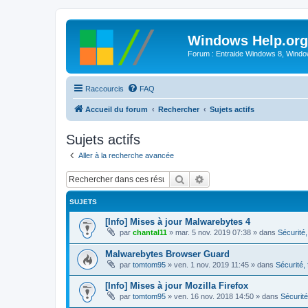
Windows Help.org
Forum : Entraide Windows 8, Windows
Raccourcis
FAQ
Accueil du forum
Rechercher
Sujets actifs
Sujets actifs
Aller à la recherche avancée
Rechercher
Recherche avancée
SUJETS
[Info] Mises à jour Malwarebytes 4
par
chantal11
»
mar. 5 nov. 2019 07:38
» dans
Sécurité, 
Malwarebytes Browser Guard
par
tomtom95
»
ven. 1 nov. 2019 11:45
» dans
Sécurité, 
[Info] Mises à jour Mozilla Firefox
par
tomtom95
»
ven. 16 nov. 2018 14:50
» dans
Sécurité,