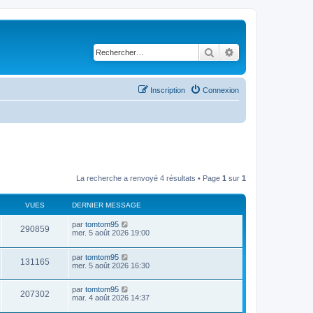
Rechercher
Recherche avancé
Inscription
Connexion
La recherche a renvoyé 4 résultats • Page
1
sur
1
VUES
DERNIER MESSAGE
D
par
tomtom95
V
290859
e
mer. 5 août 2026 19:00
r
u
n
D
par
tomtom95
i
V
131165
e
e
mer. 5 août 2026 16:30
e
r
r
u
n
s
m
D
par
tomtom95
i
e
V
207302
e
e
mar. 4 août 2026 14:37
e
s
r
r
s
u