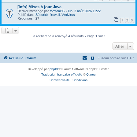
[Info] Mises à jour Java
Dernier message par
tomtom95
«
lun. 3 août 2026 11:22
Publié dans
Sécurité, firewall / Antivirus
Réponses :
27
1
2
3
La recherche a renvoyé 4 résultats • Page
1
sur
1
Aller
Accueil du forum
Fuseau horaire sur
UTC
Développé par
phpBB
® Forum Software © phpBB Limited
Traduction française officielle
©
Qiaeru
Confidentialité
|
Conditions