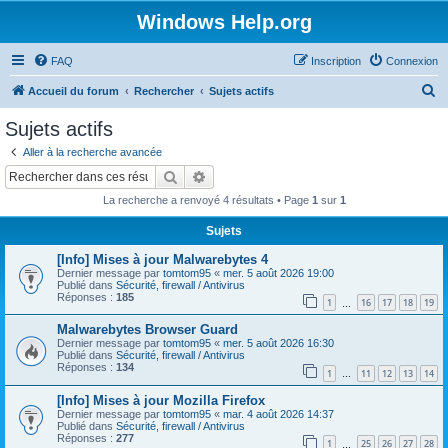
Windows Help.org
FAQ
Inscription
Connexion
R
Accueil du forum
Rechercher
Sujets actifs
e
Sujets actifs
c
Aller à la recherche avancée
h
Rechercher
Recherche avancée
e
La recherche a renvoyé 4 résultats • Page
1
sur
1
r
Sujets
c
[Info] Mises à jour Malwarebytes 4
h
Dernier message par
tomtom95
«
mer. 5 août 2026 19:00
e
Publié dans
Sécurité, firewall / Antivirus
Réponses :
185
1
16
17
18
19
…
r
Malwarebytes Browser Guard
Dernier message par
tomtom95
«
mer. 5 août 2026 16:30
Publié dans
Sécurité, firewall / Antivirus
Réponses :
134
1
11
12
13
14
…
[Info] Mises à jour Mozilla Firefox
Dernier message par
tomtom95
«
mar. 4 août 2026 14:37
Publié dans
Sécurité, firewall / Antivirus
Réponses :
277
1
25
26
27
28
…