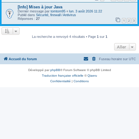
[Info] Mises à jour Java
Dernier message par
tomtom95
«
lun. 3 août 2026 11:22
Publié dans
Sécurité, firewall / Antivirus
Réponses :
27
1
2
3
La recherche a renvoyé 4 résultats • Page
1
sur
1
Aller
Accueil du forum
Fuseau horaire sur
UTC
Développé par
phpBB
® Forum Software © phpBB Limited
Traduction française officielle
©
Qiaeru
Confidentialité
|
Conditions