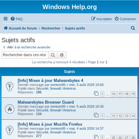
Windows Help.org
FAQ
Inscription
Connexion
R
Accueil du forum
Rechercher
Sujets actifs
e
Sujets actifs
c
Aller à la recherche avancée
h
Rechercher
Recherche avancée
e
La recherche a renvoyé 4 résultats • Page
1
sur
1
r
Sujets
c
[Info] Mises à jour Malwarebytes 4
h
Dernier message par
tomtom95
«
mer. 5 août 2026 19:00
e
Publié dans
Sécurité, firewall / Antivirus
Réponses :
185
1
16
17
18
19
…
r
Malwarebytes Browser Guard
Dernier message par
tomtom95
«
mer. 5 août 2026 16:30
Publié dans
Sécurité, firewall / Antivirus
Réponses :
134
1
11
12
13
14
…
[Info] Mises à jour Mozilla Firefox
Dernier message par
tomtom95
«
mar. 4 août 2026 14:37
Publié dans
Sécurité, firewall / Antivirus
Réponses :
277
1
25
26
27
28
…