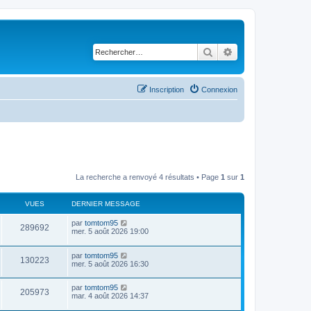
Rechercher
Recherche avancé
Inscription
Connexion
La recherche a renvoyé 4 résultats • Page
1
sur
1
VUES
DERNIER MESSAGE
D
par
tomtom95
V
289692
e
mer. 5 août 2026 19:00
r
u
n
D
par
tomtom95
i
V
130223
e
e
mer. 5 août 2026 16:30
e
r
r
u
n
s
m
D
par
tomtom95
i
e
V
205973
e
e
mar. 4 août 2026 14:37
e
s
r
r
s
u