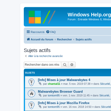
Windows Help.org
Forum : Entraide Windows 8, Windows
Raccourcis
FAQ
Accueil du forum
Rechercher
Sujets actifs
Sujets actifs
Aller à la recherche avancée
Rechercher
Recherche avancée
SUJETS
[Info] Mises à jour Malwarebytes 4
par
chantal11
»
mar. 5 nov. 2019 07:38
» dans
Sécurité, 
Malwarebytes Browser Guard
par
tomtom95
»
ven. 1 nov. 2019 11:45
» dans
Sécurité, 
[Info] Mises à jour Mozilla Firefox
par
tomtom95
»
ven. 16 nov. 2018 14:50
» dans
Sécurité,