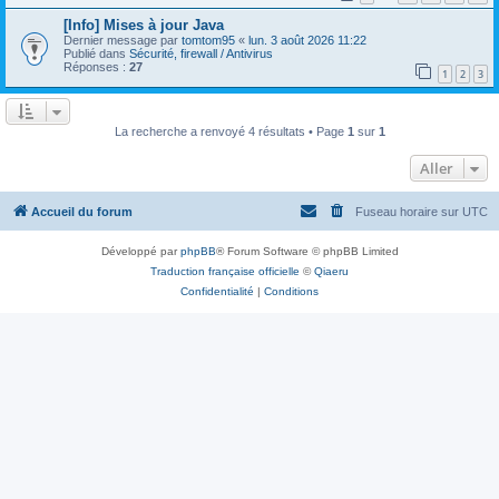
[Info] Mises à jour Java
Dernier message par
tomtom95
«
lun. 3 août 2026 11:22
Publié dans
Sécurité, firewall / Antivirus
Réponses :
27
1
2
3
La recherche a renvoyé 4 résultats • Page
1
sur
1
Aller
Accueil du forum
Fuseau horaire sur
UTC
Développé par
phpBB
® Forum Software © phpBB Limited
Traduction française officielle
©
Qiaeru
Confidentialité
|
Conditions