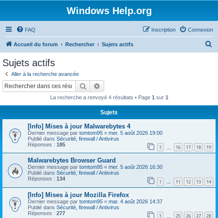
Windows Help.org
FAQ
Inscription
Connexion
R
Accueil du forum
Rechercher
Sujets actifs
e
Sujets actifs
c
Aller à la recherche avancée
h
Rechercher
Recherche avancée
e
La recherche a renvoyé 4 résultats • Page
1
sur
1
r
Sujets
c
[Info] Mises à jour Malwarebytes 4
h
Dernier message par
tomtom95
«
mer. 5 août 2026 19:00
e
Publié dans
Sécurité, firewall / Antivirus
Réponses :
185
1
16
17
18
19
…
r
Malwarebytes Browser Guard
Dernier message par
tomtom95
«
mer. 5 août 2026 16:30
Publié dans
Sécurité, firewall / Antivirus
Réponses :
134
1
11
12
13
14
…
[Info] Mises à jour Mozilla Firefox
Dernier message par
tomtom95
«
mar. 4 août 2026 14:37
Publié dans
Sécurité, firewall / Antivirus
Réponses :
277
1
25
26
27
28
…