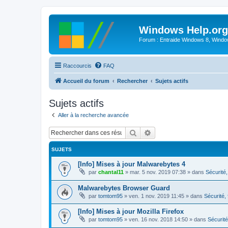
Windows Help.org
Forum : Entraide Windows 8, Windows
Raccourcis
FAQ
Accueil du forum
Rechercher
Sujets actifs
Sujets actifs
Aller à la recherche avancée
Rechercher
Recherche avancée
SUJETS
[Info] Mises à jour Malwarebytes 4
par
chantal11
»
mar. 5 nov. 2019 07:38
» dans
Sécurité, 
Malwarebytes Browser Guard
par
tomtom95
»
ven. 1 nov. 2019 11:45
» dans
Sécurité, 
[Info] Mises à jour Mozilla Firefox
par
tomtom95
»
ven. 16 nov. 2018 14:50
» dans
Sécurité,