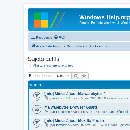
Windows Help.org
Forum : Entraide Windows 8, Windows
Raccourcis
FAQ
Accueil du forum
Rechercher
Sujets actifs
Sujets actifs
Aller à la recherche avancée
Rechercher
Recherche avancée
SUJETS
[Info] Mises à jour Malwarebytes 4
par
chantal11
»
mar. 5 nov. 2019 07:38
» dans
Sécurité, 
Malwarebytes Browser Guard
par
tomtom95
»
ven. 1 nov. 2019 11:45
» dans
Sécurité, 
[Info] Mises à jour Mozilla Firefox
par
tomtom95
»
ven. 16 nov. 2018 14:50
» dans
Sécurité,