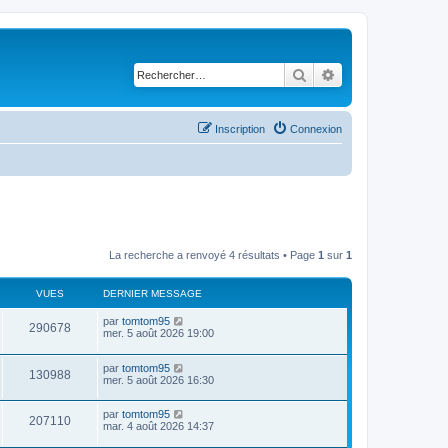
Rechercher
Recherche avancé
Inscription
Connexion
La recherche a renvoyé 4 résultats • Page
1
sur
1
VUES
DERNIER MESSAGE
D
par
tomtom95
V
290678
e
mer. 5 août 2026 19:00
r
u
n
D
par
tomtom95
i
V
130988
e
e
mer. 5 août 2026 16:30
e
r
r
u
n
s
m
D
par
tomtom95
i
e
V
207110
e
e
mar. 4 août 2026 14:37
e
s
r
r
s
u