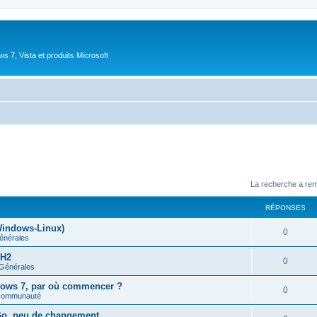
 7, Vista et produits Microsoft
La recherche a ren
RÉPONSES
Windows-Linux)
R
0
énérales
é
5H2
R
0
 Générales
p
é
ndows 7, par où commencer ?
o
R
0
 communauté
p
n
é
Go, peu de changement
o