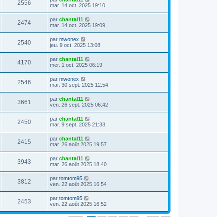
s
m
V
2556
i
a
e
mar. 14 oct. 2025 19:10
e
e
e
g
r
s
r
u
e
n
s
D
par
chantal11
s
m
V
2474
i
a
e
mar. 14 oct. 2025 19:09
e
e
e
g
r
s
r
u
e
n
s
D
par
mwonex
s
m
V
2540
i
a
e
jeu. 9 oct. 2025 13:08
e
e
e
g
r
s
r
u
e
n
s
D
par
chantal11
s
m
V
4170
i
a
e
mer. 1 oct. 2025 06:19
e
e
e
g
r
s
r
u
e
n
s
D
par
mwonex
s
m
V
2546
i
a
e
mar. 30 sept. 2025 12:54
e
e
e
g
r
s
r
u
e
n
s
D
par
chantal11
s
m
V
3661
i
a
e
ven. 26 sept. 2025 06:42
e
e
e
g
r
s
r
u
e
n
s
D
par
chantal11
s
m
V
2450
i
a
e
mar. 9 sept. 2025 21:33
e
e
e
g
r
s
r
u
e
n
s
D
par
chantal11
s
m
V
2415
i
a
e
mar. 26 août 2025 19:57
e
e
e
g
r
s
r
u
e
n
s
D
par
chantal11
s
m
V
3943
i
a
e
mar. 26 août 2025 18:40
e
e
e
g
r
s
r
u
e
n
s
D
par
tomtom95
s
m
V
3812
i
a
e
ven. 22 août 2025 16:54
e
e
e
g
r
s
r
u
e
n
s
D
par
tomtom95
s
m
V
2453
i
a
e
ven. 22 août 2025 16:52
e
e
e
g
r
s
r
u
e
n
s