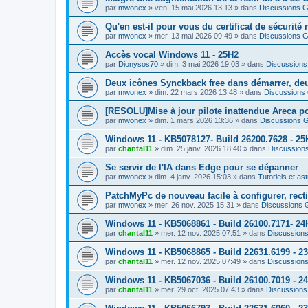
par
mwonex
»
ven. 15 mai 2026 13:13
» dans
Discussions G
Qu'en est-il pour vous du certificat de sécurité 
par
mwonex
»
mer. 13 mai 2026 09:49
» dans
Discussions G
Accès vocal Windows 11 - 25H2
par
Dionysos70
»
dim. 3 mai 2026 19:03
» dans
Discussions
Deux icônes Synckback free dans démarrer, de
par
mwonex
»
dim. 22 mars 2026 13:48
» dans
Discussions
[RESOLU]Mise à jour pilote inattendue Areca pou
par
mwonex
»
dim. 1 mars 2026 13:36
» dans
Discussions 
Windows 11 - KB5078127- Build 26200.7628 - 25H
par
chantal11
»
dim. 25 janv. 2026 18:40
» dans
Discussion
Se servir de l'IA dans Edge pour se dépanner
par
mwonex
»
dim. 4 janv. 2026 15:03
» dans
Tutoriels et as
PatchMyPc de nouveau facile à configurer, rect
par
mwonex
»
mer. 26 nov. 2025 15:31
» dans
Discussions 
Windows 11 - KB5068861 - Build 26100.7171- 24
par
chantal11
»
mer. 12 nov. 2025 07:51
» dans
Discussion
Windows 11 - KB5068865 - Build 22631.6199 - 2
par
chantal11
»
mer. 12 nov. 2025 07:49
» dans
Discussion
Windows 11 - KB5067036 - Build 26100.7019 - 24
par
chantal11
»
mer. 29 oct. 2025 07:43
» dans
Discussions