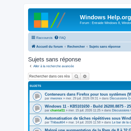
Windows Help.org
Forum : Entraide Windows 8, Windows
Raccourcis
FAQ
Accueil du forum
Rechercher
Sujets sans réponse
Sujets sans réponse
Aller à la recherche avancée
Rechercher
Recherche avancée
SUJETS
Conteneurs dans Firefox pour tous systèmes (
par
mwonex
»
mer. 29 juil. 2026 09:31
» dans
Discussions G
Windows 11 - KB5101650 - Build 26200.8875 - 2
par
chantal11
»
mer. 15 juil. 2026 11:25
» dans
Discussions
Automatisation de tâches répétitives sous Wi
par
Thibault64
»
mar. 14 juil. 2026 11:58
» dans
Le bar de la
Malgré une augmentation de la Ram de 8 à 32 