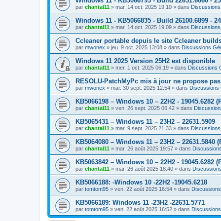
Windows 11 - KB5066793 - Build 22631.6060 - 2
par
chantal11
»
mar. 14 oct. 2025 19:10
» dans
Discussions
Windows 11 - KB5066835 - Build 26100.6899 - 2
par
chantal11
»
mar. 14 oct. 2025 19:09
» dans
Discussions
Ccleaner portable depuis le site Ccleaner builds 
par
mwonex
»
jeu. 9 oct. 2025 13:08
» dans
Discussions Gé
Windows 11 2025 Version 25H2 est disponible
par
chantal11
»
mer. 1 oct. 2025 06:19
» dans
Discussions 
RESOLU-PatchMyPc mis à jour ne propose pas d'
par
mwonex
»
mar. 30 sept. 2025 12:54
» dans
Discussions
KB5066198 – Windows 10 – 22H2 - 19045.6282 (P
par
chantal11
»
ven. 26 sept. 2025 06:42
» dans
Discussion
KB5065431 – Windows 11 – 23H2 – 22631.5909
par
chantal11
»
mar. 9 sept. 2025 21:33
» dans
Discussions
KB5064080 – Windows 11 – 23H2 – 22631.5840 (
par
chantal11
»
mar. 26 août 2025 19:57
» dans
Discussion
KB5063842 – Windows 10 – 22H2 - 19045.6282 (P
par
chantal11
»
mar. 26 août 2025 18:40
» dans
Discussion
KB5066188: -Windows 10 -22H2 -19045.6218
par
tomtom95
»
ven. 22 août 2025 16:54
» dans
Discussions
KB5066189: Windows 11 -23H2 -22631.5771
par
tomtom95
»
ven. 22 août 2025 16:52
» dans
Discussions