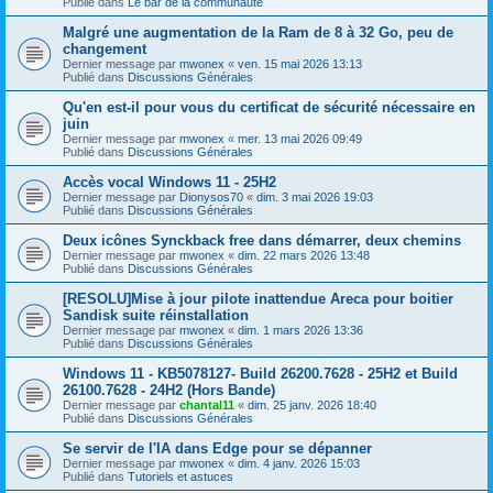
Publié dans
Le bar de la communauté
Malgré une augmentation de la Ram de 8 à 32 Go, peu de
changement
Dernier message par
mwonex
«
ven. 15 mai 2026 13:13
Publié dans
Discussions Générales
Qu'en est-il pour vous du certificat de sécurité nécessaire en
juin
Dernier message par
mwonex
«
mer. 13 mai 2026 09:49
Publié dans
Discussions Générales
Accès vocal Windows 11 - 25H2
Dernier message par
Dionysos70
«
dim. 3 mai 2026 19:03
Publié dans
Discussions Générales
Deux icônes Synckback free dans démarrer, deux chemins
Dernier message par
mwonex
«
dim. 22 mars 2026 13:48
Publié dans
Discussions Générales
[RESOLU]Mise à jour pilote inattendue Areca pour boitier
Sandisk suite réinstallation
Dernier message par
mwonex
«
dim. 1 mars 2026 13:36
Publié dans
Discussions Générales
Windows 11 - KB5078127- Build 26200.7628 - 25H2 et Build
26100.7628 - 24H2 (Hors Bande)
Dernier message par
chantal11
«
dim. 25 janv. 2026 18:40
Publié dans
Discussions Générales
Se servir de l'IA dans Edge pour se dépanner
Dernier message par
mwonex
«
dim. 4 janv. 2026 15:03
Publié dans
Tutoriels et astuces