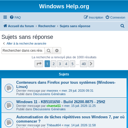
Windows Help.org
FAQ
Inscription
Connexion
R
Accueil du forum
Rechercher
Sujets sans réponse
e
Sujets sans réponse
c
Aller à la recherche avancée
h
Rechercher
Recherche avancée
e
La recherche a renvoyé plus de 1000 résultats
r
Page
1
sur
40
1
2
3
4
5
40
Suivant
…
c
h
Sujets
e
Conteneurs dans Firefox pour tous systèmes (Windows-
Linux)
r
Dernier message par
mwonex
«
mer. 29 juil. 2026 09:31
Publié dans
Discussions Générales
Windows 11 - KB5101650 - Build 26200.8875 - 25H2
Dernier message par
chantal11
«
mer. 15 juil. 2026 11:25
Publié dans
Discussions Générales
Automatisation de tâches répétitives sous Windows 7, par où
commencer ?
Dernier message par
Thibault64
«
mar. 14 juil. 2026 11:58