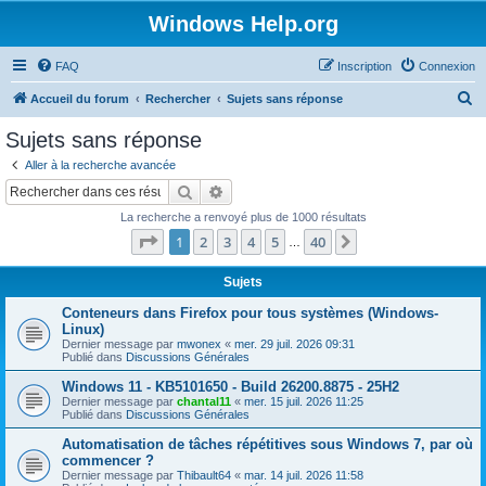
Windows Help.org
FAQ
Inscription
Connexion
R
Accueil du forum
Rechercher
Sujets sans réponse
e
Sujets sans réponse
c
Aller à la recherche avancée
h
Rechercher
Recherche avancée
e
La recherche a renvoyé plus de 1000 résultats
r
Page
1
sur
40
1
2
3
4
5
40
Suivant
…
c
h
Sujets
e
Conteneurs dans Firefox pour tous systèmes (Windows-
Linux)
r
Dernier message par
mwonex
«
mer. 29 juil. 2026 09:31
Publié dans
Discussions Générales
Windows 11 - KB5101650 - Build 26200.8875 - 25H2
Dernier message par
chantal11
«
mer. 15 juil. 2026 11:25
Publié dans
Discussions Générales
Automatisation de tâches répétitives sous Windows 7, par où
commencer ?
Dernier message par
Thibault64
«
mar. 14 juil. 2026 11:58