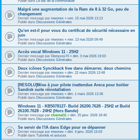
Publié dans
Le bar de la communauté
Malgré une augmentation de la Ram de 8 à 32 Go, peu de
changement
Dernier message par
mwonex
«
ven. 15 mai 2026 13:13
Publié dans
Discussions Générales
Qu'en est-il pour vous du certificat de sécurité nécessaire en
juin
Dernier message par
mwonex
«
mer. 13 mai 2026 09:49
Publié dans
Discussions Générales
Accès vocal Windows 11 - 25H2
Dernier message par
Dionysos70
«
dim. 3 mai 2026 19:03
Publié dans
Discussions Générales
Deux icônes Synckback free dans démarrer, deux chemins
Dernier message par
mwonex
«
dim. 22 mars 2026 13:48
Publié dans
Discussions Générales
[RESOLU]Mise à jour pilote inattendue Areca pour boitier
Sandisk suite réinstallation
Dernier message par
mwonex
«
dim. 1 mars 2026 13:36
Publié dans
Discussions Générales
Windows 11 - KB5078127- Build 26200.7628 - 25H2 et Build
26100.7628 - 24H2 (Hors Bande)
Dernier message par
chantal11
«
dim. 25 janv. 2026 18:40
Publié dans
Discussions Générales
Se servir de l'IA dans Edge pour se dépanner
Dernier message par
mwonex
«
dim. 4 janv. 2026 15:03
Publié dans
Tutoriels et astuces