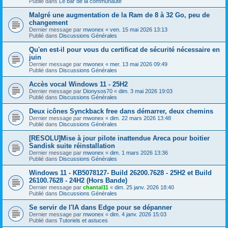
Publié dans
Le bar de la communauté
Malgré une augmentation de la Ram de 8 à 32 Go, peu de
changement
Dernier message par
mwonex
«
ven. 15 mai 2026 13:13
Publié dans
Discussions Générales
Qu'en est-il pour vous du certificat de sécurité nécessaire en
juin
Dernier message par
mwonex
«
mer. 13 mai 2026 09:49
Publié dans
Discussions Générales
Accès vocal Windows 11 - 25H2
Dernier message par
Dionysos70
«
dim. 3 mai 2026 19:03
Publié dans
Discussions Générales
Deux icônes Synckback free dans démarrer, deux chemins
Dernier message par
mwonex
«
dim. 22 mars 2026 13:48
Publié dans
Discussions Générales
[RESOLU]Mise à jour pilote inattendue Areca pour boitier
Sandisk suite réinstallation
Dernier message par
mwonex
«
dim. 1 mars 2026 13:36
Publié dans
Discussions Générales
Windows 11 - KB5078127- Build 26200.7628 - 25H2 et Build
26100.7628 - 24H2 (Hors Bande)
Dernier message par
chantal11
«
dim. 25 janv. 2026 18:40
Publié dans
Discussions Générales
Se servir de l'IA dans Edge pour se dépanner
Dernier message par
mwonex
«
dim. 4 janv. 2026 15:03
Publié dans
Tutoriels et astuces