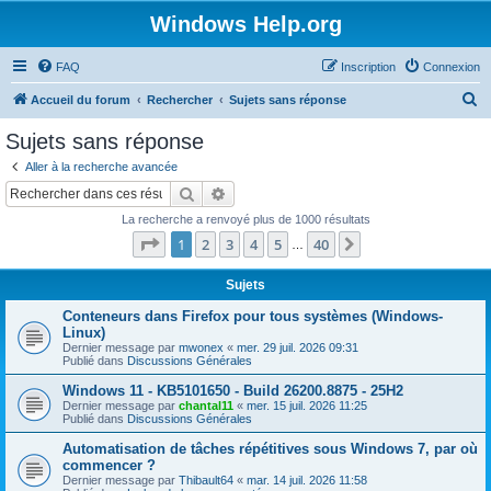
Windows Help.org
FAQ
Inscription
Connexion
R
Accueil du forum
Rechercher
Sujets sans réponse
e
Sujets sans réponse
c
Aller à la recherche avancée
h
Rechercher
Recherche avancée
e
La recherche a renvoyé plus de 1000 résultats
r
Page
1
sur
40
1
2
3
4
5
40
Suivant
…
c
h
Sujets
e
Conteneurs dans Firefox pour tous systèmes (Windows-
Linux)
r
Dernier message par
mwonex
«
mer. 29 juil. 2026 09:31
Publié dans
Discussions Générales
Windows 11 - KB5101650 - Build 26200.8875 - 25H2
Dernier message par
chantal11
«
mer. 15 juil. 2026 11:25
Publié dans
Discussions Générales
Automatisation de tâches répétitives sous Windows 7, par où
commencer ?
Dernier message par
Thibault64
«
mar. 14 juil. 2026 11:58