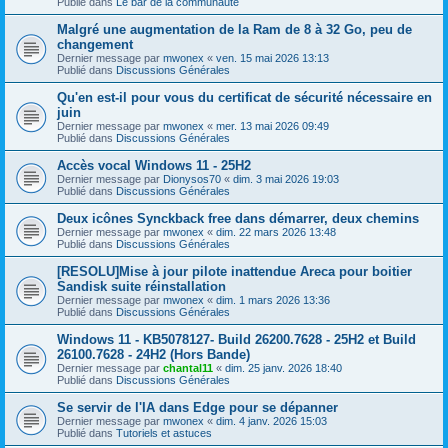
Publié dans
Le bar de la communauté
Malgré une augmentation de la Ram de 8 à 32 Go, peu de
changement
Dernier message par
mwonex
«
ven. 15 mai 2026 13:13
Publié dans
Discussions Générales
Qu'en est-il pour vous du certificat de sécurité nécessaire en
juin
Dernier message par
mwonex
«
mer. 13 mai 2026 09:49
Publié dans
Discussions Générales
Accès vocal Windows 11 - 25H2
Dernier message par
Dionysos70
«
dim. 3 mai 2026 19:03
Publié dans
Discussions Générales
Deux icônes Synckback free dans démarrer, deux chemins
Dernier message par
mwonex
«
dim. 22 mars 2026 13:48
Publié dans
Discussions Générales
[RESOLU]Mise à jour pilote inattendue Areca pour boitier
Sandisk suite réinstallation
Dernier message par
mwonex
«
dim. 1 mars 2026 13:36
Publié dans
Discussions Générales
Windows 11 - KB5078127- Build 26200.7628 - 25H2 et Build
26100.7628 - 24H2 (Hors Bande)
Dernier message par
chantal11
«
dim. 25 janv. 2026 18:40
Publié dans
Discussions Générales
Se servir de l'IA dans Edge pour se dépanner
Dernier message par
mwonex
«
dim. 4 janv. 2026 15:03
Publié dans
Tutoriels et astuces