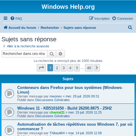
Windows Help.org
FAQ
Inscription
Connexion
R
Accueil du forum
Rechercher
Sujets sans réponse
e
Sujets sans réponse
c
Aller à la recherche avancée
h
Rechercher
Recherche avancée
e
La recherche a renvoyé plus de 1000 résultats
r
Page
1
sur
40
1
2
3
4
5
40
Suivant
…
c
h
Sujets
e
Conteneurs dans Firefox pour tous systèmes (Windows-
Linux)
r
Dernier message par
mwonex
«
mer. 29 juil. 2026 09:31
Publié dans
Discussions Générales
Windows 11 - KB5101650 - Build 26200.8875 - 25H2
Dernier message par
chantal11
«
mer. 15 juil. 2026 11:25
Publié dans
Discussions Générales
Automatisation de tâches répétitives sous Windows 7, par où
commencer ?
Dernier message par
Thibault64
«
mar. 14 juil. 2026 11:58