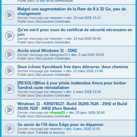
Publié dans
Le bar de la communauté
Malgré une augmentation de la Ram de 8 à 32 Go, peu de
changement
Dernier message par
mwonex
«
ven. 15 mai 2026 13:13
Publié dans
Discussions Générales
Qu'en est-il pour vous du certificat de sécurité nécessaire en
juin
Dernier message par
mwonex
«
mer. 13 mai 2026 09:49
Publié dans
Discussions Générales
Accès vocal Windows 11 - 25H2
Dernier message par
Dionysos70
«
dim. 3 mai 2026 19:03
Publié dans
Discussions Générales
Deux icônes Synckback free dans démarrer, deux chemins
Dernier message par
mwonex
«
dim. 22 mars 2026 13:48
Publié dans
Discussions Générales
[RESOLU]Mise à jour pilote inattendue Areca pour boitier
Sandisk suite réinstallation
Dernier message par
mwonex
«
dim. 1 mars 2026 13:36
Publié dans
Discussions Générales
Windows 11 - KB5078127- Build 26200.7628 - 25H2 et Build
26100.7628 - 24H2 (Hors Bande)
Dernier message par
chantal11
«
dim. 25 janv. 2026 18:40
Publié dans
Discussions Générales
Se servir de l'IA dans Edge pour se dépanner
Dernier message par
mwonex
«
dim. 4 janv. 2026 15:03
Publié dans
Tutoriels et astuces