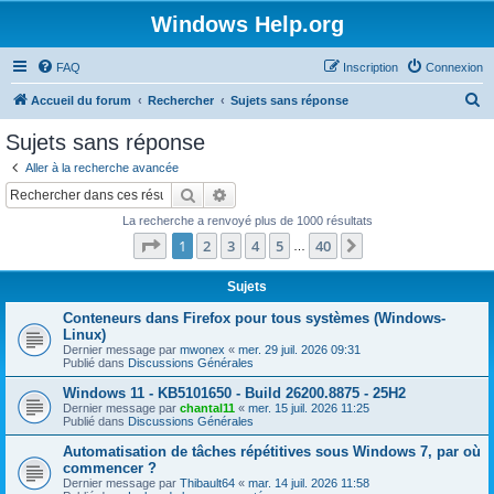
Windows Help.org
FAQ
Inscription
Connexion
R
Accueil du forum
Rechercher
Sujets sans réponse
e
Sujets sans réponse
c
Aller à la recherche avancée
h
Rechercher
Recherche avancée
e
La recherche a renvoyé plus de 1000 résultats
r
Page
1
sur
40
1
2
3
4
5
40
Suivant
…
c
h
Sujets
e
Conteneurs dans Firefox pour tous systèmes (Windows-
Linux)
r
Dernier message par
mwonex
«
mer. 29 juil. 2026 09:31
Publié dans
Discussions Générales
Windows 11 - KB5101650 - Build 26200.8875 - 25H2
Dernier message par
chantal11
«
mer. 15 juil. 2026 11:25
Publié dans
Discussions Générales
Automatisation de tâches répétitives sous Windows 7, par où
commencer ?
Dernier message par
Thibault64
«
mar. 14 juil. 2026 11:58