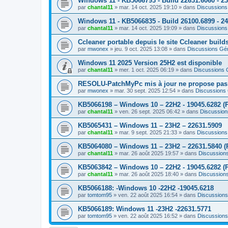
Windows 11 - KB5066793 - Build 22631.6060 - 2
par
chantal11
»
mar. 14 oct. 2025 19:10
» dans
Discussions
Windows 11 - KB5066835 - Build 26100.6899 - 2
par
chantal11
»
mar. 14 oct. 2025 19:09
» dans
Discussions
Ccleaner portable depuis le site Ccleaner builds 
par
mwonex
»
jeu. 9 oct. 2025 13:08
» dans
Discussions Gé
Windows 11 2025 Version 25H2 est disponible
par
chantal11
»
mer. 1 oct. 2025 06:19
» dans
Discussions 
RESOLU-PatchMyPc mis à jour ne propose pas d'
par
mwonex
»
mar. 30 sept. 2025 12:54
» dans
Discussions
KB5066198 – Windows 10 – 22H2 - 19045.6282 (P
par
chantal11
»
ven. 26 sept. 2025 06:42
» dans
Discussion
KB5065431 – Windows 11 – 23H2 – 22631.5909
par
chantal11
»
mar. 9 sept. 2025 21:33
» dans
Discussions
KB5064080 – Windows 11 – 23H2 – 22631.5840 (
par
chantal11
»
mar. 26 août 2025 19:57
» dans
Discussion
KB5063842 – Windows 10 – 22H2 - 19045.6282 (P
par
chantal11
»
mar. 26 août 2025 18:40
» dans
Discussion
KB5066188: -Windows 10 -22H2 -19045.6218
par
tomtom95
»
ven. 22 août 2025 16:54
» dans
Discussions
KB5066189: Windows 11 -23H2 -22631.5771
par
tomtom95
»
ven. 22 août 2025 16:52
» dans
Discussions