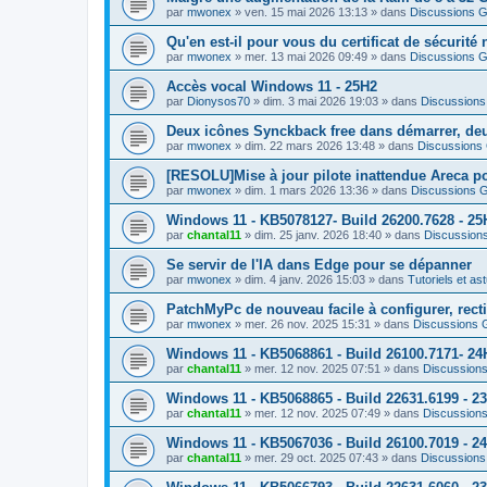
par
mwonex
»
ven. 15 mai 2026 13:13
» dans
Discussions G
Qu'en est-il pour vous du certificat de sécurité 
par
mwonex
»
mer. 13 mai 2026 09:49
» dans
Discussions G
Accès vocal Windows 11 - 25H2
par
Dionysos70
»
dim. 3 mai 2026 19:03
» dans
Discussions
Deux icônes Synckback free dans démarrer, de
par
mwonex
»
dim. 22 mars 2026 13:48
» dans
Discussions
[RESOLU]Mise à jour pilote inattendue Areca pou
par
mwonex
»
dim. 1 mars 2026 13:36
» dans
Discussions 
Windows 11 - KB5078127- Build 26200.7628 - 25H
par
chantal11
»
dim. 25 janv. 2026 18:40
» dans
Discussion
Se servir de l'IA dans Edge pour se dépanner
par
mwonex
»
dim. 4 janv. 2026 15:03
» dans
Tutoriels et as
PatchMyPc de nouveau facile à configurer, rect
par
mwonex
»
mer. 26 nov. 2025 15:31
» dans
Discussions 
Windows 11 - KB5068861 - Build 26100.7171- 24
par
chantal11
»
mer. 12 nov. 2025 07:51
» dans
Discussion
Windows 11 - KB5068865 - Build 22631.6199 - 2
par
chantal11
»
mer. 12 nov. 2025 07:49
» dans
Discussion
Windows 11 - KB5067036 - Build 26100.7019 - 24
par
chantal11
»
mer. 29 oct. 2025 07:43
» dans
Discussions