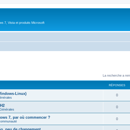
 7, Vista et produits Microsoft
La recherche a ren
RÉPONSES
Windows-Linux)
R
0
énérales
é
5H2
R
0
 Générales
p
é
ndows 7, par où commencer ?
o
R
0
 communauté
p
n
é
Go, peu de changement
o