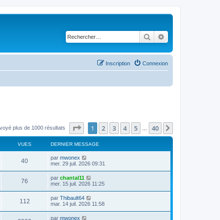
Rechercher
Recherche avancé
Inscription
Connexion
Page
1
sur
40
1
2
3
4
5
40
Suivant
voyé plus de 1000 résultats
…
VUES
DERNIER MESSAGE
D
par
mwonex
V
40
e
mer. 29 juil. 2026 09:31
r
u
n
D
par
chantal11
V
76
i
e
mer. 15 juil. 2026 11:25
e
e
r
r
u
n
D
par
Thibault64
s
m
V
112
i
e
mar. 14 juil. 2026 11:58
e
e
e
r
s
r
u
n
s
D
par
mwonex
s
m