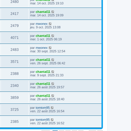
s
m
V
2480
i
a
e
mar. 14 oct. 2025 19:10
e
e
e
g
r
s
r
u
e
n
s
D
par
chantal11
s
m
V
2417
i
a
e
mar. 14 oct. 2025 19:09
e
e
e
g
r
s
r
u
e
n
s
D
par
mwonex
s
m
V
2479
i
a
e
jeu. 9 oct. 2025 13:08
e
e
e
g
r
s
r
u
e
n
s
D
par
chantal11
s
m
V
4071
i
a
e
mer. 1 oct. 2025 06:19
e
e
e
g
r
s
r
u
e
n
s
D
par
mwonex
s
m
V
2483
i
a
e
mar. 30 sept. 2025 12:54
e
e
e
g
r
s
r
u
e
n
s
D
par
chantal11
s
m
V
3571
i
a
e
ven. 26 sept. 2025 06:42
e
e
e
g
r
s
r
u
e
n
s
D
par
chantal11
s
m
V
2388
i
a
e
mar. 9 sept. 2025 21:33
e
e
e
g
r
s
r
u
e
n
s
D
par
chantal11
s
m
V
2340
i
a
e
mar. 26 août 2025 19:57
e
e
e
g
r
s
r
u
e
n
s
D
par
chantal11
s
m
V
3859
i
a
e
mar. 26 août 2025 18:40
e
e
e
g
r
s
r
u
e
n
s
D
par
tomtom95
s
m
V
3725
i
a
e
ven. 22 août 2025 16:54
e
e
e
g
r
s
r
u
e
n
s
D
par
tomtom95
s
m
V
2385
i
a
e
ven. 22 août 2025 16:52
e
e
e
g
r
s
r
u
e
n
s