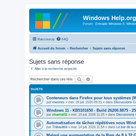
Windows Help.org
Forum : Entraide Windows 8, Windows
Raccourcis
FAQ
Accueil du forum
Rechercher
Sujets sans réponse
Sujets sans réponse
Aller à la recherche avancée
Rechercher
Recherche avancée
SUJETS
Conteneurs dans Firefox pour tous systèmes (
par
mwonex
»
mer. 29 juil. 2026 09:31
» dans
Discussions G
Windows 11 - KB5101650 - Build 26200.8875 - 2
par
chantal11
»
mer. 15 juil. 2026 11:25
» dans
Discussions
Automatisation de tâches répétitives sous Wi
par
Thibault64
»
mar. 14 juil. 2026 11:58
» dans
Le bar de la
Malgré une augmentation de la Ram de 8 à 32 