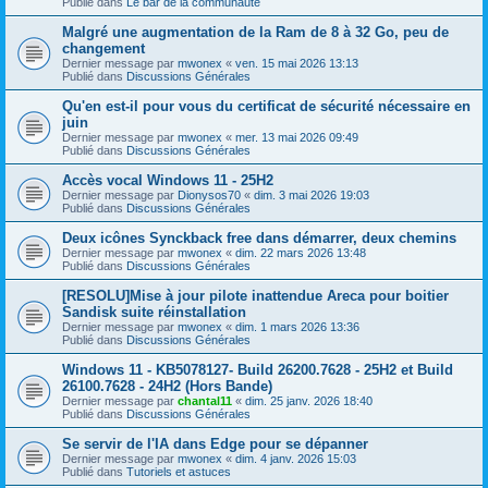
Publié dans
Le bar de la communauté
Malgré une augmentation de la Ram de 8 à 32 Go, peu de
changement
Dernier message par
mwonex
«
ven. 15 mai 2026 13:13
Publié dans
Discussions Générales
Qu'en est-il pour vous du certificat de sécurité nécessaire en
juin
Dernier message par
mwonex
«
mer. 13 mai 2026 09:49
Publié dans
Discussions Générales
Accès vocal Windows 11 - 25H2
Dernier message par
Dionysos70
«
dim. 3 mai 2026 19:03
Publié dans
Discussions Générales
Deux icônes Synckback free dans démarrer, deux chemins
Dernier message par
mwonex
«
dim. 22 mars 2026 13:48
Publié dans
Discussions Générales
[RESOLU]Mise à jour pilote inattendue Areca pour boitier
Sandisk suite réinstallation
Dernier message par
mwonex
«
dim. 1 mars 2026 13:36
Publié dans
Discussions Générales
Windows 11 - KB5078127- Build 26200.7628 - 25H2 et Build
26100.7628 - 24H2 (Hors Bande)
Dernier message par
chantal11
«
dim. 25 janv. 2026 18:40
Publié dans
Discussions Générales
Se servir de l'IA dans Edge pour se dépanner
Dernier message par
mwonex
«
dim. 4 janv. 2026 15:03
Publié dans
Tutoriels et astuces