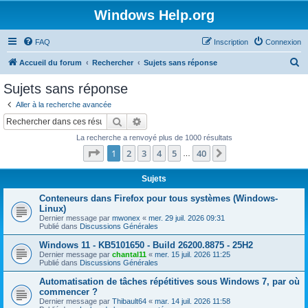
Windows Help.org
FAQ
Inscription
Connexion
R
Accueil du forum
Rechercher
Sujets sans réponse
e
Sujets sans réponse
c
Aller à la recherche avancée
h
Rechercher
Recherche avancée
e
La recherche a renvoyé plus de 1000 résultats
r
Page
1
sur
40
1
2
3
4
5
40
Suivant
…
c
h
Sujets
e
Conteneurs dans Firefox pour tous systèmes (Windows-
Linux)
r
Dernier message par
mwonex
«
mer. 29 juil. 2026 09:31
Publié dans
Discussions Générales
Windows 11 - KB5101650 - Build 26200.8875 - 25H2
Dernier message par
chantal11
«
mer. 15 juil. 2026 11:25
Publié dans
Discussions Générales
Automatisation de tâches répétitives sous Windows 7, par où
commencer ?
Dernier message par
Thibault64
«
mar. 14 juil. 2026 11:58