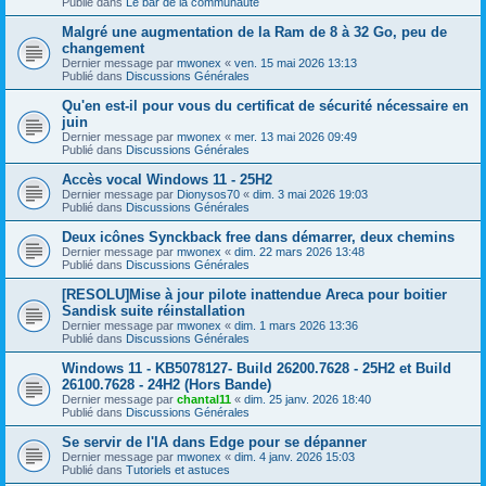
Publié dans
Le bar de la communauté
Malgré une augmentation de la Ram de 8 à 32 Go, peu de
changement
Dernier message par
mwonex
«
ven. 15 mai 2026 13:13
Publié dans
Discussions Générales
Qu'en est-il pour vous du certificat de sécurité nécessaire en
juin
Dernier message par
mwonex
«
mer. 13 mai 2026 09:49
Publié dans
Discussions Générales
Accès vocal Windows 11 - 25H2
Dernier message par
Dionysos70
«
dim. 3 mai 2026 19:03
Publié dans
Discussions Générales
Deux icônes Synckback free dans démarrer, deux chemins
Dernier message par
mwonex
«
dim. 22 mars 2026 13:48
Publié dans
Discussions Générales
[RESOLU]Mise à jour pilote inattendue Areca pour boitier
Sandisk suite réinstallation
Dernier message par
mwonex
«
dim. 1 mars 2026 13:36
Publié dans
Discussions Générales
Windows 11 - KB5078127- Build 26200.7628 - 25H2 et Build
26100.7628 - 24H2 (Hors Bande)
Dernier message par
chantal11
«
dim. 25 janv. 2026 18:40
Publié dans
Discussions Générales
Se servir de l'IA dans Edge pour se dépanner
Dernier message par
mwonex
«
dim. 4 janv. 2026 15:03
Publié dans
Tutoriels et astuces