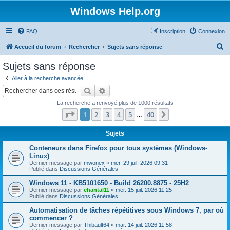
Windows Help.org
FAQ
Inscription
Connexion
R
Accueil du forum
Rechercher
Sujets sans réponse
e
Sujets sans réponse
c
Aller à la recherche avancée
h
Rechercher
Recherche avancée
e
La recherche a renvoyé plus de 1000 résultats
r
Page
1
sur
40
1
2
3
4
5
40
Suivant
…
c
h
Sujets
e
Conteneurs dans Firefox pour tous systèmes (Windows-
Linux)
r
Dernier message par
mwonex
«
mer. 29 juil. 2026 09:31
Publié dans
Discussions Générales
Windows 11 - KB5101650 - Build 26200.8875 - 25H2
Dernier message par
chantal11
«
mer. 15 juil. 2026 11:25
Publié dans
Discussions Générales
Automatisation de tâches répétitives sous Windows 7, par où
commencer ?
Dernier message par
Thibault64
«
mar. 14 juil. 2026 11:58