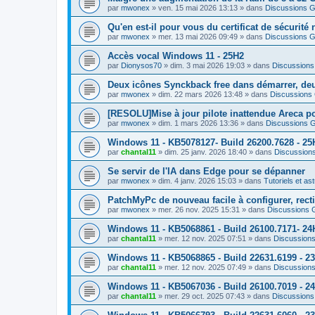
par
mwonex
»
ven. 15 mai 2026 13:13
» dans
Discussions G
Qu'en est-il pour vous du certificat de sécurité 
par
mwonex
»
mer. 13 mai 2026 09:49
» dans
Discussions G
Accès vocal Windows 11 - 25H2
par
Dionysos70
»
dim. 3 mai 2026 19:03
» dans
Discussions
Deux icônes Synckback free dans démarrer, de
par
mwonex
»
dim. 22 mars 2026 13:48
» dans
Discussions
[RESOLU]Mise à jour pilote inattendue Areca pou
par
mwonex
»
dim. 1 mars 2026 13:36
» dans
Discussions 
Windows 11 - KB5078127- Build 26200.7628 - 25H
par
chantal11
»
dim. 25 janv. 2026 18:40
» dans
Discussion
Se servir de l'IA dans Edge pour se dépanner
par
mwonex
»
dim. 4 janv. 2026 15:03
» dans
Tutoriels et as
PatchMyPc de nouveau facile à configurer, rect
par
mwonex
»
mer. 26 nov. 2025 15:31
» dans
Discussions 
Windows 11 - KB5068861 - Build 26100.7171- 24
par
chantal11
»
mer. 12 nov. 2025 07:51
» dans
Discussion
Windows 11 - KB5068865 - Build 22631.6199 - 2
par
chantal11
»
mer. 12 nov. 2025 07:49
» dans
Discussion
Windows 11 - KB5067036 - Build 26100.7019 - 24
par
chantal11
»
mer. 29 oct. 2025 07:43
» dans
Discussions