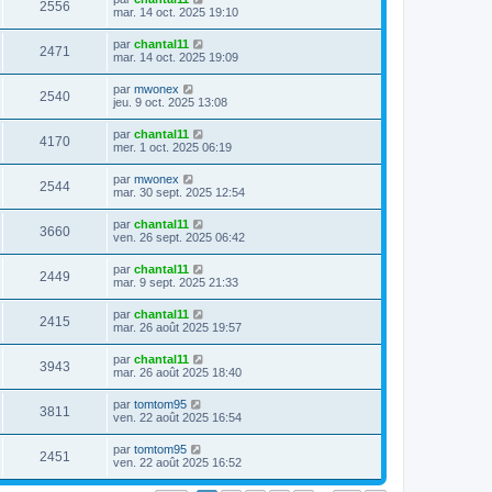
s
m
V
2556
i
a
e
mar. 14 oct. 2025 19:10
e
e
e
g
r
s
r
u
e
n
s
D
par
chantal11
s
m
V
2471
i
a
e
mar. 14 oct. 2025 19:09
e
e
e
g
r
s
r
u
e
n
s
D
par
mwonex
s
m
V
2540
i
a
e
jeu. 9 oct. 2025 13:08
e
e
e
g
r
s
r
u
e
n
s
D
par
chantal11
s
m
V
4170
i
a
e
mer. 1 oct. 2025 06:19
e
e
e
g
r
s
r
u
e
n
s
D
par
mwonex
s
m
V
2544
i
a
e
mar. 30 sept. 2025 12:54
e
e
e
g
r
s
r
u
e
n
s
D
par
chantal11
s
m
V
3660
i
a
e
ven. 26 sept. 2025 06:42
e
e
e
g
r
s
r
u
e
n
s
D
par
chantal11
s
m
V
2449
i
a
e
mar. 9 sept. 2025 21:33
e
e
e
g
r
s
r
u
e
n
s
D
par
chantal11
s
m
V
2415
i
a
e
mar. 26 août 2025 19:57
e
e
e
g
r
s
r
u
e
n
s
D
par
chantal11
s
m
V
3943
i
a
e
mar. 26 août 2025 18:40
e
e
e
g
r
s
r
u
e
n
s
D
par
tomtom95
s
m
V
3811
i
a
e
ven. 22 août 2025 16:54
e
e
e
g
r
s
r
u
e
n
s
D
par
tomtom95
s
m
V
2451
i
a
e
ven. 22 août 2025 16:52
e
e
e
g
r
s
r
u
e
n
s