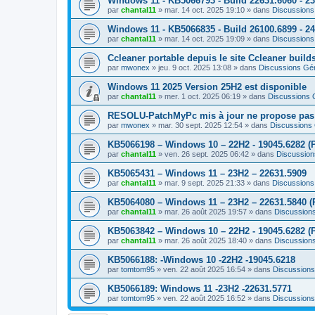
Windows 11 - KB5066793 - Build 22631.6060 - 2
par
chantal11
»
mar. 14 oct. 2025 19:10
» dans
Discussions
Windows 11 - KB5066835 - Build 26100.6899 - 2
par
chantal11
»
mar. 14 oct. 2025 19:09
» dans
Discussions
Ccleaner portable depuis le site Ccleaner builds 
par
mwonex
»
jeu. 9 oct. 2025 13:08
» dans
Discussions Gé
Windows 11 2025 Version 25H2 est disponible
par
chantal11
»
mer. 1 oct. 2025 06:19
» dans
Discussions 
RESOLU-PatchMyPc mis à jour ne propose pas d'
par
mwonex
»
mar. 30 sept. 2025 12:54
» dans
Discussions
KB5066198 – Windows 10 – 22H2 - 19045.6282 (P
par
chantal11
»
ven. 26 sept. 2025 06:42
» dans
Discussion
KB5065431 – Windows 11 – 23H2 – 22631.5909
par
chantal11
»
mar. 9 sept. 2025 21:33
» dans
Discussions
KB5064080 – Windows 11 – 23H2 – 22631.5840 (
par
chantal11
»
mar. 26 août 2025 19:57
» dans
Discussion
KB5063842 – Windows 10 – 22H2 - 19045.6282 (P
par
chantal11
»
mar. 26 août 2025 18:40
» dans
Discussion
KB5066188: -Windows 10 -22H2 -19045.6218
par
tomtom95
»
ven. 22 août 2025 16:54
» dans
Discussions
KB5066189: Windows 11 -23H2 -22631.5771
par
tomtom95
»
ven. 22 août 2025 16:52
» dans
Discussions