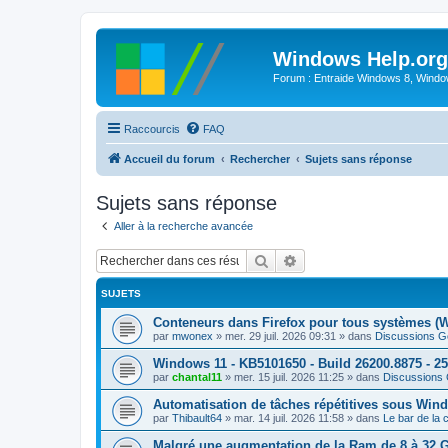
Windows Help.org
Forum : Entraide Windows 8, Windows
Raccourcis
FAQ
Accueil du forum
Rechercher
Sujets sans réponse
Sujets sans réponse
Aller à la recherche avancée
Rechercher
Recherche avancée
SUJETS
Conteneurs dans Firefox pour tous systèmes (
par
mwonex
»
mer. 29 juil. 2026 09:31
» dans
Discussions G
Windows 11 - KB5101650 - Build 26200.8875 - 2
par
chantal11
»
mer. 15 juil. 2026 11:25
» dans
Discussions
Automatisation de tâches répétitives sous Wi
par
Thibault64
»
mar. 14 juil. 2026 11:58
» dans
Le bar de la
Malgré une augmentation de la Ram de 8 à 32 