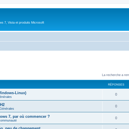
 7, Vista et produits Microsoft
La recherche a ren
RÉPONSES
Windows-Linux)
R
0
énérales
é
5H2
R
0
 Générales
p
é
ndows 7, par où commencer ?
o
R
0
 communauté
p
n
é
Go, peu de changement
o