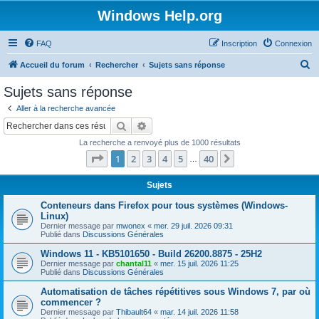
Windows Help.org
FAQ
Inscription
Connexion
R
Accueil du forum
Rechercher
Sujets sans réponse
e
Sujets sans réponse
c
Aller à la recherche avancée
h
Rechercher
Recherche avancée
e
La recherche a renvoyé plus de 1000 résultats
r
Page
1
sur
40
1
2
3
4
5
40
Suivant
…
c
h
Sujets
e
Conteneurs dans Firefox pour tous systèmes (Windows-
Linux)
r
Dernier message par
mwonex
«
mer. 29 juil. 2026 09:31
Publié dans
Discussions Générales
Windows 11 - KB5101650 - Build 26200.8875 - 25H2
Dernier message par
chantal11
«
mer. 15 juil. 2026 11:25
Publié dans
Discussions Générales
Automatisation de tâches répétitives sous Windows 7, par où
commencer ?
Dernier message par
Thibault64
«
mar. 14 juil. 2026 11:58