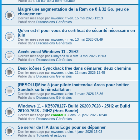
Publié dans
Le bar de la communauté
Malgré une augmentation de la Ram de 8 à 32 Go, peu de
changement
Dernier message par
mwonex
«
ven. 15 mai 2026 13:13
Publié dans
Discussions Générales
Qu'en est-il pour vous du certificat de sécurité nécessaire en
juin
Dernier message par
mwonex
«
mer. 13 mai 2026 09:49
Publié dans
Discussions Générales
Accès vocal Windows 11 - 25H2
Dernier message par
Dionysos70
«
dim. 3 mai 2026 19:03
Publié dans
Discussions Générales
Deux icônes Synckback free dans démarrer, deux chemins
Dernier message par
mwonex
«
dim. 22 mars 2026 13:48
Publié dans
Discussions Générales
[RESOLU]Mise à jour pilote inattendue Areca pour boitier
Sandisk suite réinstallation
Dernier message par
mwonex
«
dim. 1 mars 2026 13:36
Publié dans
Discussions Générales
Windows 11 - KB5078127- Build 26200.7628 - 25H2 et Build
26100.7628 - 24H2 (Hors Bande)
Dernier message par
chantal11
«
dim. 25 janv. 2026 18:40
Publié dans
Discussions Générales
Se servir de l'IA dans Edge pour se dépanner
Dernier message par
mwonex
«
dim. 4 janv. 2026 15:03
Publié dans
Tutoriels et astuces