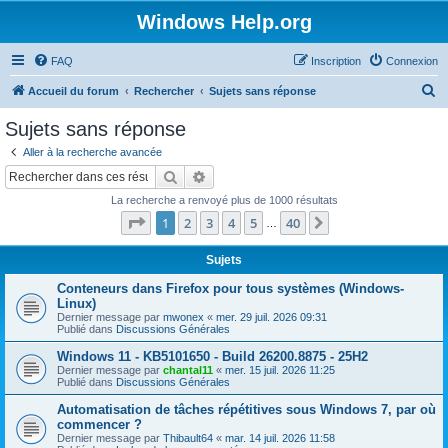
Windows Help.org
FAQ
Inscription
Connexion
R
Accueil du forum
Rechercher
Sujets sans réponse
e
Sujets sans réponse
c
Aller à la recherche avancée
h
Rechercher
Recherche avancée
e
La recherche a renvoyé plus de 1000 résultats
r
Page
1
sur
40
1
2
3
4
5
40
Suivant
…
c
h
Sujets
e
Conteneurs dans Firefox pour tous systèmes (Windows-
Linux)
r
Dernier message par
mwonex
«
mer. 29 juil. 2026 09:31
Publié dans
Discussions Générales
Windows 11 - KB5101650 - Build 26200.8875 - 25H2
Dernier message par
chantal11
«
mer. 15 juil. 2026 11:25
Publié dans
Discussions Générales
Automatisation de tâches répétitives sous Windows 7, par où
commencer ?
Dernier message par
Thibault64
«
mar. 14 juil. 2026 11:58