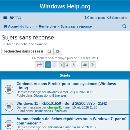
Windows Help.org
FAQ
Inscription
Connexion
R
Accueil du forum
Rechercher
Sujets sans réponse
e
Sujets sans réponse
c
Aller à la recherche avancée
h
Rechercher
Recherche avancée
e
La recherche a renvoyé plus de 1000 résultats
r
Page
1
sur
40
1
2
3
4
5
40
Suivant
…
c
h
Sujets
e
Conteneurs dans Firefox pour tous systèmes (Windows-
Linux)
r
Dernier message par
mwonex
«
mer. 29 juil. 2026 09:31
Publié dans
Discussions Générales
Windows 11 - KB5101650 - Build 26200.8875 - 25H2
Dernier message par
chantal11
«
mer. 15 juil. 2026 11:25
Publié dans
Discussions Générales
Automatisation de tâches répétitives sous Windows 7, par où
commencer ?
Dernier message par
Thibault64
«
mar. 14 juil. 2026 11:58