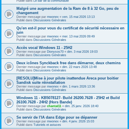
Publié dans
Le bar de la communauté
Malgré une augmentation de la Ram de 8 à 32 Go, peu de
changement
Dernier message par
mwonex
«
ven. 15 mai 2026 13:13
Publié dans
Discussions Générales
Qu'en est-il pour vous du certificat de sécurité nécessaire en
juin
Dernier message par
mwonex
«
mer. 13 mai 2026 09:49
Publié dans
Discussions Générales
Accès vocal Windows 11 - 25H2
Dernier message par
Dionysos70
«
dim. 3 mai 2026 19:03
Publié dans
Discussions Générales
Deux icônes Synckback free dans démarrer, deux chemins
Dernier message par
mwonex
«
dim. 22 mars 2026 13:48
Publié dans
Discussions Générales
[RESOLU]Mise à jour pilote inattendue Areca pour boitier
Sandisk suite réinstallation
Dernier message par
mwonex
«
dim. 1 mars 2026 13:36
Publié dans
Discussions Générales
Windows 11 - KB5078127- Build 26200.7628 - 25H2 et Build
26100.7628 - 24H2 (Hors Bande)
Dernier message par
chantal11
«
dim. 25 janv. 2026 18:40
Publié dans
Discussions Générales
Se servir de l'IA dans Edge pour se dépanner
Dernier message par
mwonex
«
dim. 4 janv. 2026 15:03
Publié dans
Tutoriels et astuces