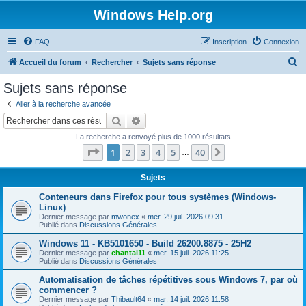
Windows Help.org
FAQ
Inscription
Connexion
R
Accueil du forum
Rechercher
Sujets sans réponse
e
Sujets sans réponse
c
Aller à la recherche avancée
h
Rechercher
Recherche avancée
e
La recherche a renvoyé plus de 1000 résultats
r
Page
1
sur
40
1
2
3
4
5
40
Suivant
…
c
h
Sujets
e
Conteneurs dans Firefox pour tous systèmes (Windows-
Linux)
r
Dernier message par
mwonex
«
mer. 29 juil. 2026 09:31
Publié dans
Discussions Générales
Windows 11 - KB5101650 - Build 26200.8875 - 25H2
Dernier message par
chantal11
«
mer. 15 juil. 2026 11:25
Publié dans
Discussions Générales
Automatisation de tâches répétitives sous Windows 7, par où
commencer ?
Dernier message par
Thibault64
«
mar. 14 juil. 2026 11:58