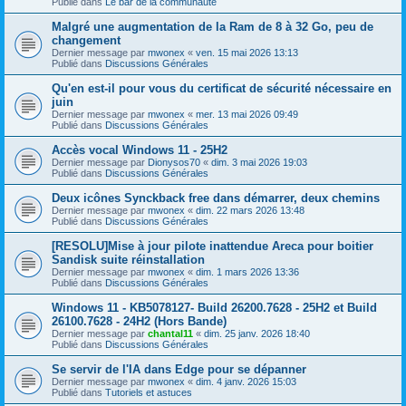
Publié dans
Le bar de la communauté
Malgré une augmentation de la Ram de 8 à 32 Go, peu de
changement
Dernier message par
mwonex
«
ven. 15 mai 2026 13:13
Publié dans
Discussions Générales
Qu'en est-il pour vous du certificat de sécurité nécessaire en
juin
Dernier message par
mwonex
«
mer. 13 mai 2026 09:49
Publié dans
Discussions Générales
Accès vocal Windows 11 - 25H2
Dernier message par
Dionysos70
«
dim. 3 mai 2026 19:03
Publié dans
Discussions Générales
Deux icônes Synckback free dans démarrer, deux chemins
Dernier message par
mwonex
«
dim. 22 mars 2026 13:48
Publié dans
Discussions Générales
[RESOLU]Mise à jour pilote inattendue Areca pour boitier
Sandisk suite réinstallation
Dernier message par
mwonex
«
dim. 1 mars 2026 13:36
Publié dans
Discussions Générales
Windows 11 - KB5078127- Build 26200.7628 - 25H2 et Build
26100.7628 - 24H2 (Hors Bande)
Dernier message par
chantal11
«
dim. 25 janv. 2026 18:40
Publié dans
Discussions Générales
Se servir de l'IA dans Edge pour se dépanner
Dernier message par
mwonex
«
dim. 4 janv. 2026 15:03
Publié dans
Tutoriels et astuces