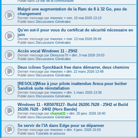
Publié dans
Le bar de la communauté
Malgré une augmentation de la Ram de 8 à 32 Go, peu de
changement
Dernier message par
mwonex
«
ven. 15 mai 2026 13:13
Publié dans
Discussions Générales
Qu'en est-il pour vous du certificat de sécurité nécessaire en
juin
Dernier message par
mwonex
«
mer. 13 mai 2026 09:49
Publié dans
Discussions Générales
Accès vocal Windows 11 - 25H2
Dernier message par
Dionysos70
«
dim. 3 mai 2026 19:03
Publié dans
Discussions Générales
Deux icônes Synckback free dans démarrer, deux chemins
Dernier message par
mwonex
«
dim. 22 mars 2026 13:48
Publié dans
Discussions Générales
[RESOLU]Mise à jour pilote inattendue Areca pour boitier
Sandisk suite réinstallation
Dernier message par
mwonex
«
dim. 1 mars 2026 13:36
Publié dans
Discussions Générales
Windows 11 - KB5078127- Build 26200.7628 - 25H2 et Build
26100.7628 - 24H2 (Hors Bande)
Dernier message par
chantal11
«
dim. 25 janv. 2026 18:40
Publié dans
Discussions Générales
Se servir de l'IA dans Edge pour se dépanner
Dernier message par
mwonex
«
dim. 4 janv. 2026 15:03
Publié dans
Tutoriels et astuces