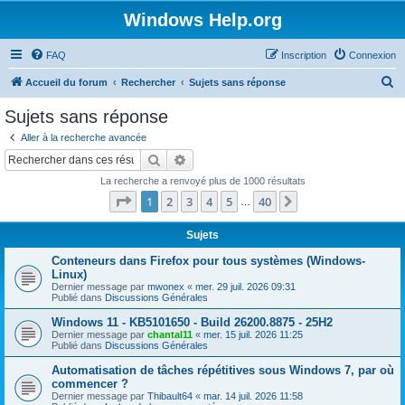
Windows Help.org
FAQ
Inscription
Connexion
R
Accueil du forum
Rechercher
Sujets sans réponse
e
Sujets sans réponse
c
Aller à la recherche avancée
h
Rechercher
Recherche avancée
e
La recherche a renvoyé plus de 1000 résultats
r
Page
1
sur
40
1
2
3
4
5
40
Suivant
…
c
h
Sujets
e
Conteneurs dans Firefox pour tous systèmes (Windows-
Linux)
r
Dernier message par
mwonex
«
mer. 29 juil. 2026 09:31
Publié dans
Discussions Générales
Windows 11 - KB5101650 - Build 26200.8875 - 25H2
Dernier message par
chantal11
«
mer. 15 juil. 2026 11:25
Publié dans
Discussions Générales
Automatisation de tâches répétitives sous Windows 7, par où
commencer ?
Dernier message par
Thibault64
«
mar. 14 juil. 2026 11:58