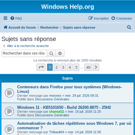
Windows Help.org
FAQ
Inscription
Connexion
R
Accueil du forum
Rechercher
Sujets sans réponse
e
Sujets sans réponse
c
Aller à la recherche avancée
h
Rechercher
Recherche avancée
e
La recherche a renvoyé plus de 1000 résultats
r
Page
1
sur
40
1
2
3
4
5
40
Suivant
…
c
h
Sujets
e
Conteneurs dans Firefox pour tous systèmes (Windows-
Linux)
r
Dernier message par
mwonex
«
mer. 29 juil. 2026 09:31
Publié dans
Discussions Générales
Windows 11 - KB5101650 - Build 26200.8875 - 25H2
Dernier message par
chantal11
«
mer. 15 juil. 2026 11:25
Publié dans
Discussions Générales
Automatisation de tâches répétitives sous Windows 7, par où
commencer ?
Dernier message par
Thibault64
«
mar. 14 juil. 2026 11:58