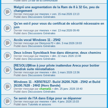
Publié dans
Le bar de la communauté
Malgré une augmentation de la Ram de 8 à 32 Go, peu de
changement
Dernier message par
mwonex
«
ven. 15 mai 2026 13:13
Publié dans
Discussions Générales
Qu'en est-il pour vous du certificat de sécurité nécessaire en
juin
Dernier message par
mwonex
«
mer. 13 mai 2026 09:49
Publié dans
Discussions Générales
Accès vocal Windows 11 - 25H2
Dernier message par
Dionysos70
«
dim. 3 mai 2026 19:03
Publié dans
Discussions Générales
Deux icônes Synckback free dans démarrer, deux chemins
Dernier message par
mwonex
«
dim. 22 mars 2026 13:48
Publié dans
Discussions Générales
[RESOLU]Mise à jour pilote inattendue Areca pour boitier
Sandisk suite réinstallation
Dernier message par
mwonex
«
dim. 1 mars 2026 13:36
Publié dans
Discussions Générales
Windows 11 - KB5078127- Build 26200.7628 - 25H2 et Build
26100.7628 - 24H2 (Hors Bande)
Dernier message par
chantal11
«
dim. 25 janv. 2026 18:40
Publié dans
Discussions Générales
Se servir de l'IA dans Edge pour se dépanner
Dernier message par
mwonex
«
dim. 4 janv. 2026 15:03
Publié dans
Tutoriels et astuces