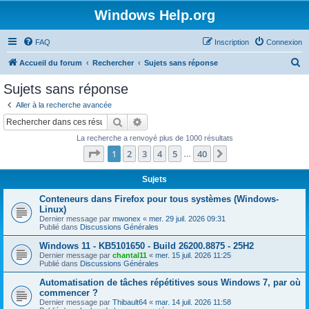
Windows Help.org
FAQ
Inscription
Connexion
R
Accueil du forum
Rechercher
Sujets sans réponse
e
Sujets sans réponse
c
Aller à la recherche avancée
h
Rechercher
Recherche avancée
e
La recherche a renvoyé plus de 1000 résultats
r
Page
1
sur
40
1
2
3
4
5
40
Suivant
…
c
h
Sujets
e
Conteneurs dans Firefox pour tous systèmes (Windows-
Linux)
r
Dernier message par
mwonex
«
mer. 29 juil. 2026 09:31
Publié dans
Discussions Générales
Windows 11 - KB5101650 - Build 26200.8875 - 25H2
Dernier message par
chantal11
«
mer. 15 juil. 2026 11:25
Publié dans
Discussions Générales
Automatisation de tâches répétitives sous Windows 7, par où
commencer ?
Dernier message par
Thibault64
«
mar. 14 juil. 2026 11:58