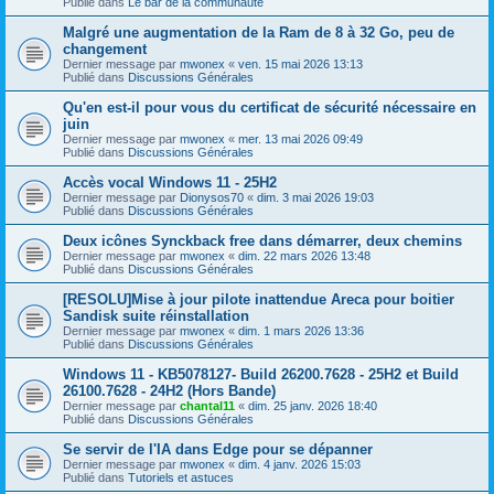
Publié dans
Le bar de la communauté
Malgré une augmentation de la Ram de 8 à 32 Go, peu de
changement
Dernier message par
mwonex
«
ven. 15 mai 2026 13:13
Publié dans
Discussions Générales
Qu'en est-il pour vous du certificat de sécurité nécessaire en
juin
Dernier message par
mwonex
«
mer. 13 mai 2026 09:49
Publié dans
Discussions Générales
Accès vocal Windows 11 - 25H2
Dernier message par
Dionysos70
«
dim. 3 mai 2026 19:03
Publié dans
Discussions Générales
Deux icônes Synckback free dans démarrer, deux chemins
Dernier message par
mwonex
«
dim. 22 mars 2026 13:48
Publié dans
Discussions Générales
[RESOLU]Mise à jour pilote inattendue Areca pour boitier
Sandisk suite réinstallation
Dernier message par
mwonex
«
dim. 1 mars 2026 13:36
Publié dans
Discussions Générales
Windows 11 - KB5078127- Build 26200.7628 - 25H2 et Build
26100.7628 - 24H2 (Hors Bande)
Dernier message par
chantal11
«
dim. 25 janv. 2026 18:40
Publié dans
Discussions Générales
Se servir de l'IA dans Edge pour se dépanner
Dernier message par
mwonex
«
dim. 4 janv. 2026 15:03
Publié dans
Tutoriels et astuces