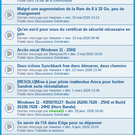
Publié dans
Le bar de la communauté
Malgré une augmentation de la Ram de 8 à 32 Go, peu de
changement
Dernier message par
mwonex
«
ven. 15 mai 2026 13:13
Publié dans
Discussions Générales
Qu'en est-il pour vous du certificat de sécurité nécessaire en
juin
Dernier message par
mwonex
«
mer. 13 mai 2026 09:49
Publié dans
Discussions Générales
Accès vocal Windows 11 - 25H2
Dernier message par
Dionysos70
«
dim. 3 mai 2026 19:03
Publié dans
Discussions Générales
Deux icônes Synckback free dans démarrer, deux chemins
Dernier message par
mwonex
«
dim. 22 mars 2026 13:48
Publié dans
Discussions Générales
[RESOLU]Mise à jour pilote inattendue Areca pour boitier
Sandisk suite réinstallation
Dernier message par
mwonex
«
dim. 1 mars 2026 13:36
Publié dans
Discussions Générales
Windows 11 - KB5078127- Build 26200.7628 - 25H2 et Build
26100.7628 - 24H2 (Hors Bande)
Dernier message par
chantal11
«
dim. 25 janv. 2026 18:40
Publié dans
Discussions Générales
Se servir de l'IA dans Edge pour se dépanner
Dernier message par
mwonex
«
dim. 4 janv. 2026 15:03
Publié dans
Tutoriels et astuces