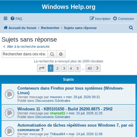
Windows Help.org
FAQ
Inscription
Connexion
R
Accueil du forum
Rechercher
Sujets sans réponse
e
Sujets sans réponse
c
Aller à la recherche avancée
h
Rechercher
Recherche avancée
e
La recherche a renvoyé plus de 1000 résultats
r
Page
1
sur
40
1
2
3
4
5
40
Suivant
…
c
h
Sujets
e
Conteneurs dans Firefox pour tous systèmes (Windows-
Linux)
r
Dernier message par
mwonex
«
mer. 29 juil. 2026 09:31
Publié dans
Discussions Générales
Windows 11 - KB5101650 - Build 26200.8875 - 25H2
Dernier message par
chantal11
«
mer. 15 juil. 2026 11:25
Publié dans
Discussions Générales
Automatisation de tâches répétitives sous Windows 7, par où
commencer ?
Dernier message par
Thibault64
«
mar. 14 juil. 2026 11:58