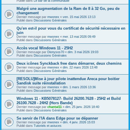
Publié dans
Le bar de la communauté
Malgré une augmentation de la Ram de 8 à 32 Go, peu de
changement
Dernier message par
mwonex
«
ven. 15 mai 2026 13:13
Publié dans
Discussions Générales
Qu'en est-il pour vous du certificat de sécurité nécessaire en
juin
Dernier message par
mwonex
«
mer. 13 mai 2026 09:49
Publié dans
Discussions Générales
Accès vocal Windows 11 - 25H2
Dernier message par
Dionysos70
«
dim. 3 mai 2026 19:03
Publié dans
Discussions Générales
Deux icônes Synckback free dans démarrer, deux chemins
Dernier message par
mwonex
«
dim. 22 mars 2026 13:48
Publié dans
Discussions Générales
[RESOLU]Mise à jour pilote inattendue Areca pour boitier
Sandisk suite réinstallation
Dernier message par
mwonex
«
dim. 1 mars 2026 13:36
Publié dans
Discussions Générales
Windows 11 - KB5078127- Build 26200.7628 - 25H2 et Build
26100.7628 - 24H2 (Hors Bande)
Dernier message par
chantal11
«
dim. 25 janv. 2026 18:40
Publié dans
Discussions Générales
Se servir de l'IA dans Edge pour se dépanner
Dernier message par
mwonex
«
dim. 4 janv. 2026 15:03
Publié dans
Tutoriels et astuces