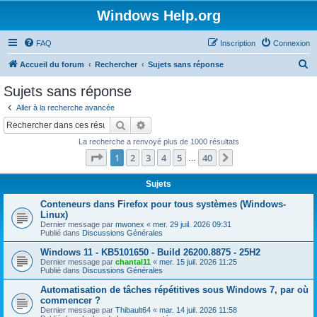
Windows Help.org
FAQ
Inscription
Connexion
R
Accueil du forum
Rechercher
Sujets sans réponse
e
Sujets sans réponse
c
Aller à la recherche avancée
h
Rechercher
Recherche avancée
e
La recherche a renvoyé plus de 1000 résultats
r
Page
1
sur
40
1
2
3
4
5
40
Suivant
…
c
h
Sujets
e
Conteneurs dans Firefox pour tous systèmes (Windows-
Linux)
r
Dernier message par
mwonex
«
mer. 29 juil. 2026 09:31
Publié dans
Discussions Générales
Windows 11 - KB5101650 - Build 26200.8875 - 25H2
Dernier message par
chantal11
«
mer. 15 juil. 2026 11:25
Publié dans
Discussions Générales
Automatisation de tâches répétitives sous Windows 7, par où
commencer ?
Dernier message par
Thibault64
«
mar. 14 juil. 2026 11:58