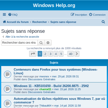
Windows Help.org
FAQ
Inscription
Connexion
R
Accueil du forum
Rechercher
Sujets sans réponse
e
Sujets sans réponse
c
Aller à la recherche avancée
h
Rechercher
Recherche avancée
e
La recherche a renvoyé plus de 1000 résultats
r
Page
1
sur
40
1
2
3
4
5
40
Suivant
…
c
h
Sujets
e
Conteneurs dans Firefox pour tous systèmes (Windows-
Linux)
r
Dernier message par
mwonex
«
mer. 29 juil. 2026 09:31
Publié dans
Discussions Générales
Windows 11 - KB5101650 - Build 26200.8875 - 25H2
Dernier message par
chantal11
«
mer. 15 juil. 2026 11:25
Publié dans
Discussions Générales
Automatisation de tâches répétitives sous Windows 7, par où
commencer ?
Dernier message par
Thibault64
«
mar. 14 juil. 2026 11:58