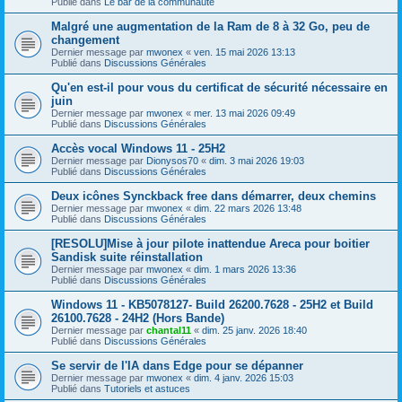
Publié dans
Le bar de la communauté
Malgré une augmentation de la Ram de 8 à 32 Go, peu de
changement
Dernier message par
mwonex
«
ven. 15 mai 2026 13:13
Publié dans
Discussions Générales
Qu'en est-il pour vous du certificat de sécurité nécessaire en
juin
Dernier message par
mwonex
«
mer. 13 mai 2026 09:49
Publié dans
Discussions Générales
Accès vocal Windows 11 - 25H2
Dernier message par
Dionysos70
«
dim. 3 mai 2026 19:03
Publié dans
Discussions Générales
Deux icônes Synckback free dans démarrer, deux chemins
Dernier message par
mwonex
«
dim. 22 mars 2026 13:48
Publié dans
Discussions Générales
[RESOLU]Mise à jour pilote inattendue Areca pour boitier
Sandisk suite réinstallation
Dernier message par
mwonex
«
dim. 1 mars 2026 13:36
Publié dans
Discussions Générales
Windows 11 - KB5078127- Build 26200.7628 - 25H2 et Build
26100.7628 - 24H2 (Hors Bande)
Dernier message par
chantal11
«
dim. 25 janv. 2026 18:40
Publié dans
Discussions Générales
Se servir de l'IA dans Edge pour se dépanner
Dernier message par
mwonex
«
dim. 4 janv. 2026 15:03
Publié dans
Tutoriels et astuces